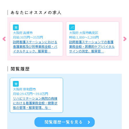
常
パ
大阪府 高槻市
大阪府 大阪市鶴見区
大
月給:30万円～35万円
時給:1,800～2,200円
月
る
訪問看護ステーションにおける
訪問看護ステーションでの看護
デ
オ
看護業務及び附帯業務全般・バ
業務全般・医療的ケア(バイタル
バ
イタルチェック、服薬管…
サインの測定、服薬管…
服
常
大阪府 岸和田市
月給:29.6万円～39.8万円
リハビリテーション病院の病棟
における看護業務全般・健康状
態の管理・服薬管理、与…