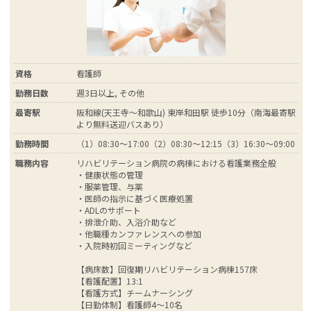
資格
看護師
勤務日数
週3日以上, その他
最寄駅
阪和線(天王寺～和歌山) 東岸和田駅 徒歩10分（南海最寄駅
より無料送迎バスあり）
勤務時間
（1）08:30～17:00（2）08:30～12:15（3）16:30～09:00
職務内容
リハビリテーション病院の病棟における看護業務全般
・健康状態の管理
・服薬管理、与薬
・医師の指示に基づく医療処置
・ADLのサポート
・排泄介助、入浴介助など
・他職種カンファレンスへの参加
・入院時初回ミーティングなど
【病床数】回復期リハビリテーション病棟157床
【看護配置】13:1
【看護方式】チームナーシング
【日勤体制】看護師4～10名