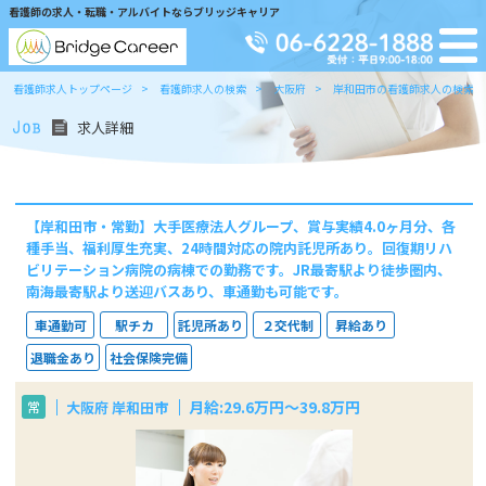
看護師の求人・転職・アルバイトならブリッジキャリア
看護師求人トップページ
看護師求人の検索
大阪府
岸和田市の看護師求人の検索
求人詳細
【岸和田市・常勤】大手医療法人グループ、賞与実績4.0ヶ月分、各
種手当、福利厚生充実、24時間対応の院内託児所あり。回復期リハ
ビリテーション病院の病棟での勤務です。JR最寄駅より徒歩圏内、
南海最寄駅より送迎バスあり、車通勤も可能です。
車通勤可
駅チカ
託児所あり
２交代制
昇給あり
退職金あり
社会保険完備
月給:29.6万円～39.8万円
大阪府 岸和田市
常