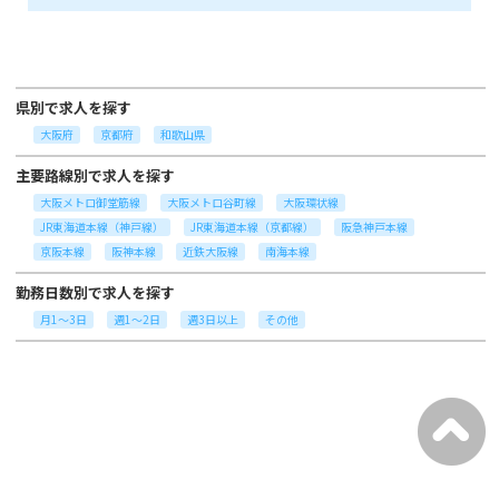
県別で求人を探す
大阪府
京都府
和歌山県
主要路線別で求人を探す
大阪メトロ御堂筋線
大阪メトロ谷町線
大阪環状線
JR東海道本線（神戸線）
JR東海道本線（京都線）
阪急神戸本線
京阪本線
阪神本線
近鉄大阪線
南海本線
勤務日数別で求人を探す
月1～3日
週1～2日
週3日以上
その他