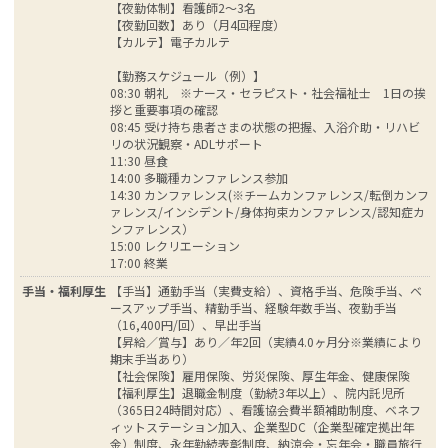
【夜勤体制】看護師2～3名
【夜勤回数】あり（月4回程度）
【カルテ】電子カルテ
【勤務スケジュール（例）】
08:30 朝礼 ※ナース・セラピスト・社会福祉士 1日の挨
拶と重要事項の確認
08:45 受け持ち患者さまの状態の把握、入浴介助・リハビ
リの状況観察・ADLサポート
11:30 昼食
14:00 多職種カンファレンス参加
14:30 カンファレンス(※チームカンファレンス/転倒カンフ
ァレンス/インシデント/身体拘束カンファレンス/認知症カ
ンファレンス）
15:00 レクリエーション
17:00 終業
手当・福利厚生
【手当】通勤手当（実費支給）、資格手当、危険手当、ベ
ースアップ手当、精勤手当、経験年数手当、夜勤手当
（16,400円/回）、早出手当
【昇給／賞与】あり／年2回（実績4.0ヶ月分※業績により
期末手当あり）
【社会保険】雇用保険、労災保険、厚生年金、健康保険
【福利厚生】退職金制度（勤続3年以上）、院内託児所
（365日24時間対応）、看護協会費半額補助制度、ベネフ
ィットステーション加入、企業型DC（企業型確定拠出年
金）制度、永年勤続表彰制度、納涼会・忘年会・職員旅行