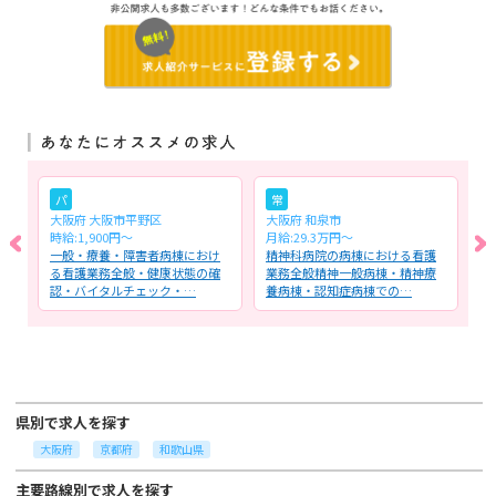
パ
常
大阪府 大阪市平野区
大阪府 和泉市
大
時給:1,900円～
月給:29.3万円～
月
※
一般・療養・障害者病棟におけ
精神科病院の病棟における看護
訪
診
る看護業務全般・健康状態の確
業務全般精神一般病棟・精神療
看
認・バイタルチェック・…
養病棟・認知症病棟での…
管
県別で求人を探す
大阪府
京都府
和歌山県
主要路線別で求人を探す