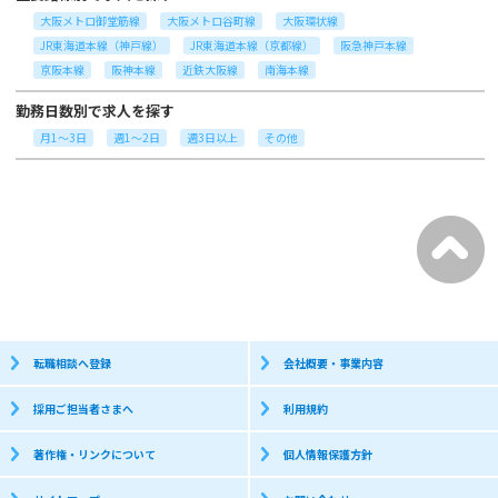
大阪メトロ御堂筋線
大阪メトロ谷町線
大阪環状線
JR東海道本線（神戸線）
JR東海道本線（京都線）
阪急神戸本線
京阪本線
阪神本線
近鉄大阪線
南海本線
勤務日数別で求人を探す
月1～3日
週1～2日
週3日以上
その他
転職相談へ登録
会社概要・事業内容
採用ご担当者さまへ
利用規約
著作権・リンクについて
個人情報保護方針