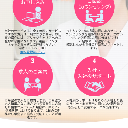
ご面談
お申し込み
（カウンセリング）
当社のサービスは、全て無料のサービス
ひとりひとりの相談内容にあわせて、カ
ですので費用は一切かかりません。お仕
ウンセリングを進めていきます。(カウン
事の紹介には、ブリッジキャリアへのご
セリング時間は1回60分ほどです)
登録が必要になります。電話・インター
ご経験やご希望などを
ネットからまずはご連絡ください。
確認しながら専任の担当者がサポートし
電話：06-6228-1888
ます。
無料登録はこちら
入社・
求人のご案内
入社後サポート
ご希望の求人をご案内します。ご希望の
入社前のサポートはもちろん入社した後
求人情報がない場合でも希望条件に合致
のサポートまで万全。慣れない勤務先で
した情報が入って来た場合に、直ぐにご
も安心して就業することが出来ます。
連絡を差し上げております。1日のご勤
務から常勤まで幅広く対応することが可
能です。