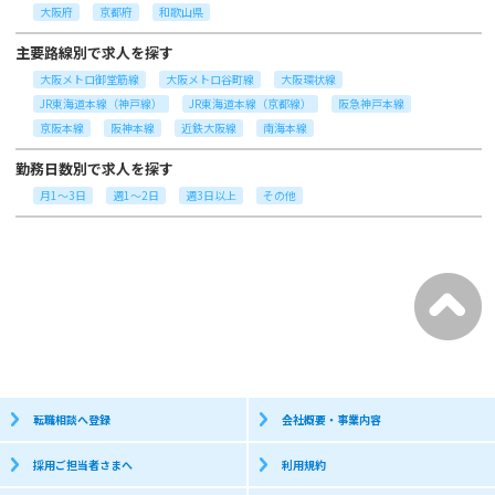
大阪府
京都府
和歌山県
主要路線別で求人を探す
大阪メトロ御堂筋線
大阪メトロ谷町線
大阪環状線
JR東海道本線（神戸線）
JR東海道本線（京都線）
阪急神戸本線
京阪本線
阪神本線
近鉄大阪線
南海本線
勤務日数別で求人を探す
月1～3日
週1～2日
週3日以上
その他
転職相談へ登録
会社概要・事業内容
採用ご担当者さまへ
利用規約