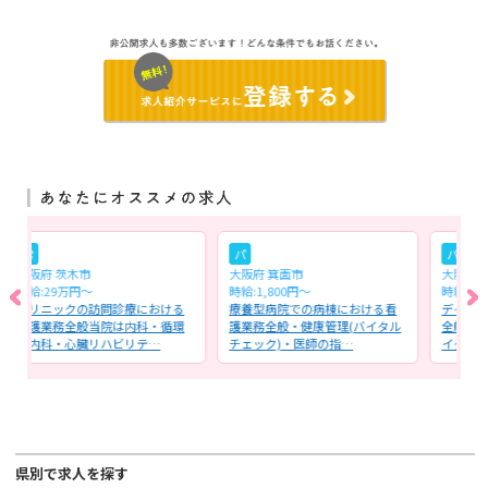
パ
パ
大阪府 箕面市
大阪府 茨木市
時給:1,800円～
時給:1,500円～
診療における
療養型病院での病棟における看
デイサービスにおける看護業
は内科・循環
護業務全般・健康管理(バイタル
全般・利用者様の健康管理（
ビリテ…
チェック)・医師の指…
イタルチェック・体調確…
県別で求人を探す