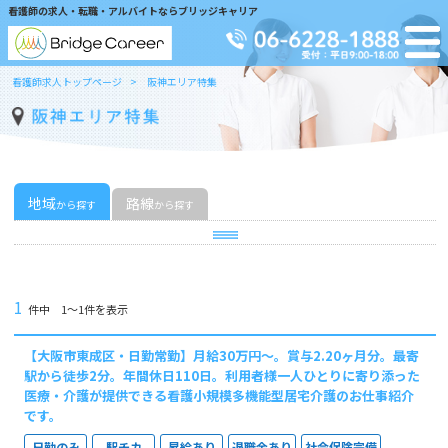
看護師の求人・転職・アルバイトならブリッジキャリア
看護師求人トップページ
阪神エリア特集
地域
路線
から探す
から探す
1
件中 1〜1件を表示
【大阪市東成区・日勤常勤】月給30万円～。賞与2.20ヶ月分。最寄
駅から徒歩2分。年間休日110日。利用者様一人ひとりに寄り添った
医療・介護が提供できる看護小規模多機能型居宅介護のお仕事紹介
です。
日勤のみ
駅チカ
昇給あり
退職金あり
社会保険完備