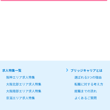
はプライバシーを侵害する行為

は損害を与える行為

て利用する行為

当社又は他者の情報を改ざん消去する行為

を利用する行為

ラム等を送信又は他者に提供する行為

、宣伝、勧誘などを行う行為

利用者皆様の個人情報取り扱いについて、以下の通りお知らせします。



電話番号、Eメールアドレス、ファックス番号、職業、学歴、職歴等、個人を識別できる情報を、お
ストレスチェックやキャンペーン等のサービスご案内、雇用管理に利用させて頂きます。

求人特集一覧
ブリッジキャリアとは
目的の範囲内で利用するものとし、次のいずれかに該当する場合を除き、第三者への開示及び提供は行
よる承諾がある場合

阪神エリア求人特集
選ばれる3つの理由
情報提供者と接触する第三者の生命が危険にさらされる恐れがあると当社が判断した場合

場合

大阪北部エリア求人特集
転職に対する考え方
大阪南部エリア求人特集
就職までの流れ
一部を第三者に委託する場合は、当該第三者について厳正な調査を行い、取り扱いを委託された個人
適切な監督を行います。

京滋エリア求人特集
よくあるご質問
に応じる手続き等

個人情報の開示・抹消等については、「個人情報に関するお問い合わせ窓口」までご連絡下さい。

いては、ご連絡いただいた際にご説明します。

入力、提出される際の留意点)
