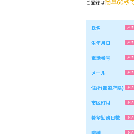
簡単60秒
ご登録は
氏名
必 須
生年月日
必 須
電話番号
必 須
メール
必 須
住所(都道府県)
必 須
市区町村
必 須
希望勤務日数
必 須
職種
必 須