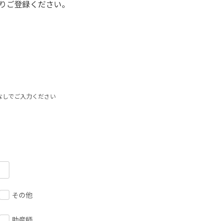
りご登録ください。
なしでご入力ください
その他
助産師