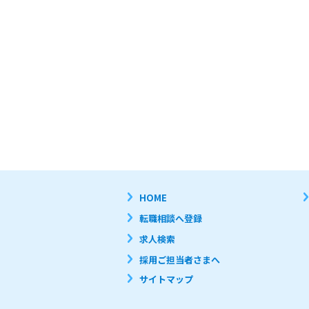
(2)当社、第三者の財産もしく
(3)当社、第三者の不利益もしく
(4)営業活動及び営利を目的とし
(5)本サイトにアクセス可能な
(6)他者になりすまして本サイト
(7)有害なコンピュータプログ
(8)他者に対して、無断で広告
個人情報保護方針

株式会社ブリッジキャリアは、
1.個人情報取り扱い事業者の名称
株式会社ブリッジキャリア

2.個人情報保護管理者

執行 輝明

3.取得する個人情報と利用目的

お客様氏名、生年月日、住所、
業紹介、人材派遣、教育支援、
4.個人情報の第三者への提供

HOME
お預かりした個人情報は、利用
・個人情報提供者の事前の書面に
転職相談へ登録
・個人情報提供者又は当該個人
・法令等により開示が求められた
求人検索
5.個人情報の委託

個人情報の取り扱いの全部又は
採用ご担当者さまへ
う、当該第三者に対する必要かつ
6.個人情報の「開示等の求め」
サイトマップ
個人情報の変更(訂正)、又は
尚、手統さに関する手順等につ
7.情報提供の任意性(個人情報を