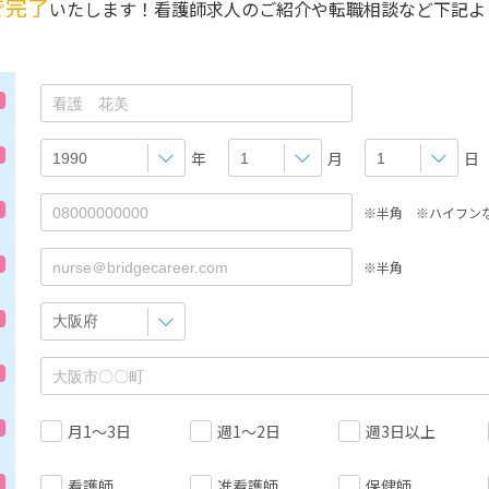
で完了
いたします！看護師求人のご紹介や転職相談など下記よ
年
月
日
※半角 ※ハイフン
※半角
月1～3日
週1～2日
週3日以上
看護師
准看護師
保健師