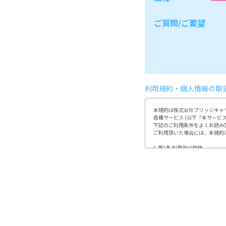
ご質問/ご要望
利用規約・個人情報の取
本規約は株式会社ブリッジキャリ
各種サービス (以下「本サービ
下記のご利用条件をよくお読み
ご利用頂いた場合には、本規約
1.第1条 利用及び登録

利用登録やお申込みは、当社が
利用者は、自らの意思及び責任
又、登録情報に変更が発生した
(1)開示などのご請求のお申し出
2.第2条 個人情報の取り扱い

当社は、利用者から取得した個
「個人情報の取り扱いについて
3.第3条 禁止事項

利用者は、当社のサービス利用
(1)当社、第三者の著作権など