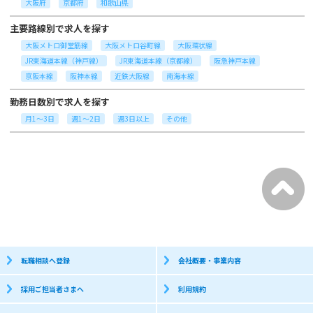
大阪府
京都府
和歌山県
主要路線別で求人を探す
大阪メトロ御堂筋線
大阪メトロ谷町線
大阪環状線
JR東海道本線（神戸線）
JR東海道本線（京都線）
阪急神戸本線
京阪本線
阪神本線
近鉄大阪線
南海本線
勤務日数別で求人を探す
月1～3日
週1～2日
週3日以上
その他
転職相談へ登録
会社概要・事業内容
採用ご担当者さまへ
利用規約