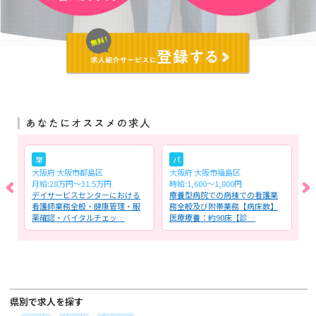
常
パ
大阪府 大阪市都島区
大阪府 大阪市福島区
大
月給:28万円～31.5万円
時給:1,600〜1,800円
時
に
デイサービスセンターにおける
療養型病院での病棟での看護業
訪
般
看護師業務全般・健康管理・服
務全般及び附帯業務【病床数】
看
薬確認・バイタルチェッ…
医療療養：約90床【診…
理
県別で求人を探す