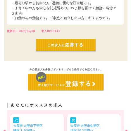
・最寄り駅から徒歩5分。通勤に便利な好立地です。
・子育て中の方も安心な託児所あり。お子様を預けて勤務に専念で
きます。
・日勤のみの勤務です。ご家庭と両立したい方におすすめです。
更新日：2025/05/08
求人ID:15133
パ
常
大阪府 大阪市平野区
大阪府 大阪市生野区
大
時給:1,800円～
月給:36.5万円～
時