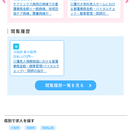
護
ケアミックス病院の病棟での看
介護付き有料老人ホームにおけ
サ
る
護業務全般※一般病棟、地域包
る看護業務全般・バイタルチェ
お
括ケア病棟、療養病棟か…
ック・服薬管理・医師の…
(
常
大阪府 東大阪市
月給:20万円～
介護老人保健施設における看護
業務全般・健康管理(バイタルチ
ェック)・医師の指示…
県別で求人を探す
大阪府
京都府
和歌山県