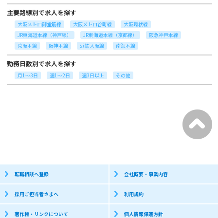
主要路線別で求人を探す
大阪メトロ御堂筋線
大阪メトロ谷町線
大阪環状線
JR東海道本線（神戸線）
JR東海道本線（京都線）
阪急神戸本線
京阪本線
阪神本線
近鉄大阪線
南海本線
勤務日数別で求人を探す
月1～3日
週1～2日
週3日以上
その他
転職相談へ登録
会社概要・事業内容
採用ご担当者さまへ
利用規約
著作権・リンクについて
個人情報保護方針