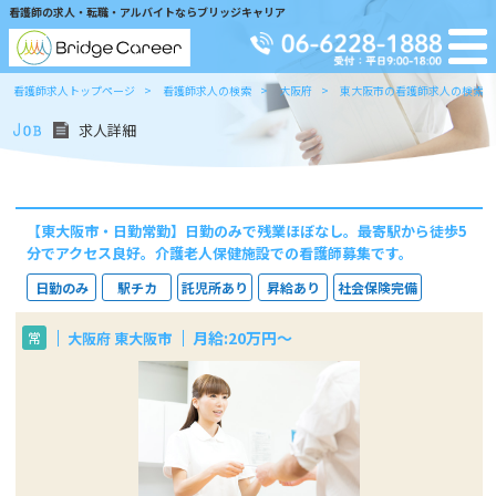
看護師の求人・転職・アルバイトならブリッジキャリア
看護師求人トップページ
看護師求人の検索
大阪府
東大阪市の看護師求人の検索
求人詳細
【東大阪市・日勤常勤】日勤のみで残業ほぼなし。最寄駅から徒歩5
分でアクセス良好。介護老人保健施設での看護師募集です。
日勤のみ
駅チカ
託児所あり
昇給あり
社会保険完備
月給:20万円～
大阪府 東大阪市
常