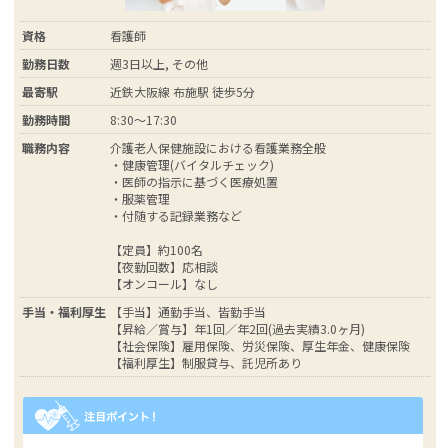
資格
看護師
勤務日数
週3日以上, その他
最寄駅
近鉄大阪線 布施駅 徒歩5分
勤務時間
8:30～17:30
職務内容
介護老人保健施設における看護業務全般
・健康管理(バイタルチェック)
・医師の指示に基づく医療処置
・服薬管理
・付随する記録業務など
【定員】約100名
【夜勤回数】応相談
【オンコール】なし
手当・福利厚生
【手当】通勤手当、皆勤手当
【昇給／賞与】年1回／年2回(過去実績3.0ヶ月)
【社会保険】雇用保険、労災保険、厚生年金、健康保険
【福利厚生】制服貸与、託児所あり