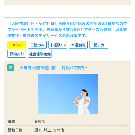
【大阪市淀川区・契約社員】日曜日固定休みの完全週休2日制なので
プライベートも充実。最寄駅から徒歩5分とアクセスも良好。児童発
達支援・放課後等デイサービスのお仕事です。
new
日勤のみ
未経験OK
車通勤可
駅チカ
昇給あり
社会保険完備
月給:27万円～
大阪府 大阪市淀川区
契
資格
看護師
勤務日数
週3日以上, その他