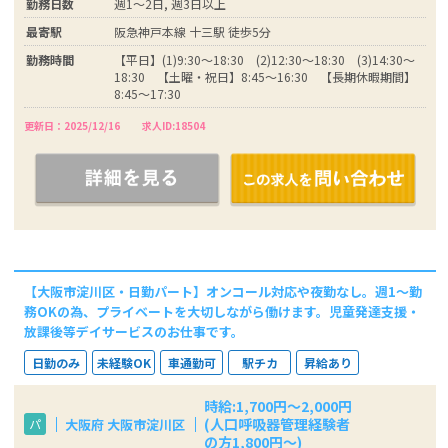
勤務日数
週1～2日, 週3日以上
最寄駅
阪急神戸本線 十三駅 徒歩5分
勤務時間
【平日】(1)9:30～18:30 (2)12:30～18:30 (3)14:30～
18:30 【土曜・祝日】8:45～16:30 【長期休暇期間】
8:45～17:30
更新日：2025/12/16
求人ID:18504
【大阪市淀川区・日勤パート】オンコール対応や夜勤なし。週1～勤
務OKの為、プライベートを大切しながら働けます。児童発達支援・
放課後等デイサービスのお仕事です。
日勤のみ
未経験OK
車通勤可
駅チカ
昇給あり
時給:1,700円～2,000円
(人口呼吸器管理経験者
大阪府 大阪市淀川区
パ
の方1,800円～)