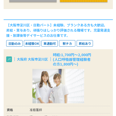
【大阪市淀川区・日勤パート】未経験、ブランクある方も大歓迎。
昇給・賞与あり。頑張りはしっかり評価される職場です。児童発達支
援・放課後等デイサービスのお仕事です。
日勤のみ
未経験OK
車通勤可
駅チカ
昇給あり
時給:1,700円～2,000円
(人口呼吸器管理経験者
大阪府 大阪市淀川区
パ
の方1,800円～)
資格
准看護師