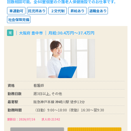
回数相談可能。全60室個室の介護老人保健施設でのお仕事です。
車通勤可
託児所あり
２交代制
昇給あり
退職金あり
社会保険完備
月給:30.4万円～37.4万円
大阪府 豊中市
常
資格
看護師
勤務日数
週3日以上, その他
最寄駅
阪急神戸本線 神崎川駅 徒歩13分
勤務時間
（日勤）9:00～18:00（夜勤）16:30～翌9:30
更新日：2026/07/16
求人ID:21342