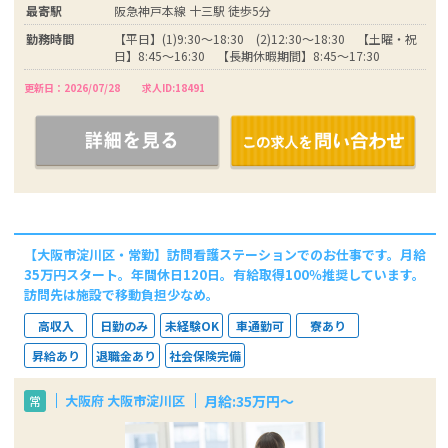
最寄駅
阪急神戸本線 十三駅 徒歩5分
勤務時間
【平日】(1)9:30～18:30 (2)12:30～18:30 【土曜・祝
日】8:45～16:30 【長期休暇期間】8:45～17:30
更新日：2026/07/28
求人ID:18491
【大阪市淀川区・常勤】訪問看護ステーションでのお仕事です。月給
35万円スタート。年間休日120日。有給取得100％推奨しています。
訪問先は施設で移動負担少なめ。
高収入
日勤のみ
未経験OK
車通勤可
寮あり
昇給あり
退職金あり
社会保険完備
月給:35万円～
大阪府 大阪市淀川区
常