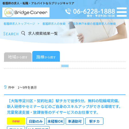
看護師の求人・転職・アルバイトならブリッジキャリア
看護師求人トップページ
看護師求人の検索
阪急神戸本線の看護師求人の検索
求人検索結果一覧
地域
路線
から探す
から探す
9
件中 1〜9件を表示
【大阪市淀川区・契約社員】駅チカで徒歩5分。無料の駐輪場完備。
新人研修やセミナーなどのご自身のスキルアップができる環境です。
児童発達支援・放課後等のデイサービスのお仕事です。
new
日勤のみ
未経験OK
車通勤可
駅チカ