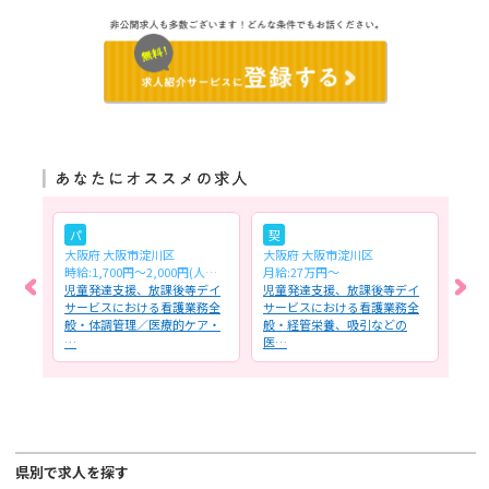
パ
契
常
大阪府 大阪市淀川区
大阪府 大阪市淀川区
大阪
時給:1,700円～2,000円(人口呼吸器管理経験者の方1,800円～)
月給:27万円～
月給
内訪
児童発達支援、放課後等デイ
児童発達支援、放課後等デイ
訪問
理、
サービスにおける看護業務全
サービスにおける看護業務全
般メ
管
般・体調管理／医療的ケア・
般・経管栄養、吸引などの
療機
…
医…
が…
県別で求人を探す