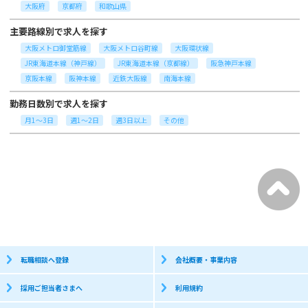
大阪府
京都府
和歌山県
主要路線別で求人を探す
大阪メトロ御堂筋線
大阪メトロ谷町線
大阪環状線
JR東海道本線（神戸線）
JR東海道本線（京都線）
阪急神戸本線
京阪本線
阪神本線
近鉄大阪線
南海本線
勤務日数別で求人を探す
月1～3日
週1～2日
週3日以上
その他
転職相談へ登録
会社概要・事業内容
採用ご担当者さまへ
利用規約