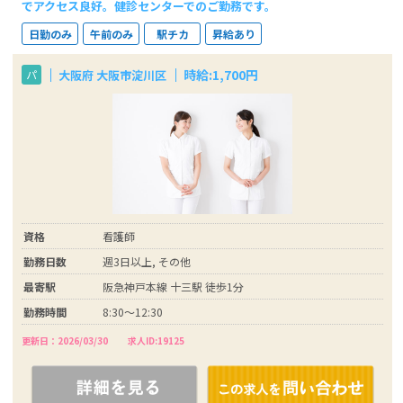
でアクセス良好。健診センターでのご勤務です。
日勤のみ
午前のみ
駅チカ
昇給あり
時給:1,700円
大阪府 大阪市淀川区
パ
資格
看護師
勤務日数
週3日以上, その他
最寄駅
阪急神戸本線 十三駅 徒歩1分
勤務時間
8:30～12:30
更新日：2026/03/30
求人ID:19125