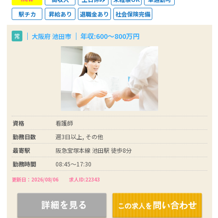
駅チカ
昇給あり
退職金あり
社会保険完備
年収:600～800万円
大阪府 池田市
常
資格
看護師
勤務日数
週3日以上, その他
最寄駅
阪急宝塚本線 池田駅 徒歩8分
勤務時間
08:45～17:30
更新日：2026/08/06
求人ID:22343