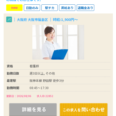
new
日勤のみ
駅チカ
昇給あり
退職金あり
時給:1,900円～
大阪府 大阪市福島区
パ
資格
看護師
勤務日数
週3日以上, その他
最寄駅
阪神本線 野田駅 徒歩3分
勤務時間
08:45～17:30
更新日：2026/08/06
求人ID:22852