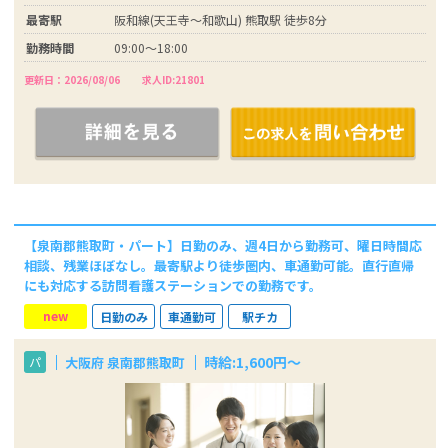
最寄駅
阪和線(天王寺～和歌山) 熊取駅 徒歩8分
勤務時間
09:00〜18:00
更新日：2026/08/06
求人ID:21801
【泉南郡熊取町・パート】日勤のみ、週4日から勤務可、曜日時間応
相談、残業ほぼなし。最寄駅より徒歩圏内、車通勤可能。直行直帰
にも対応する訪問看護ステーションでの勤務です。
new
日勤のみ
車通勤可
駅チカ
時給:1,600円〜
大阪府 泉南郡熊取町
パ