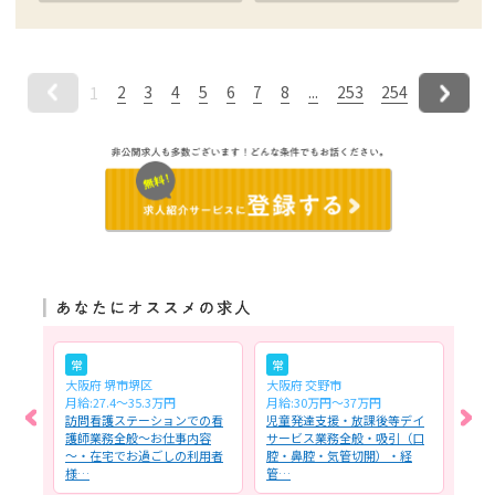
2
3
4
5
6
7
8
...
253
254
1
常
常
常
大阪府 堺市堺区
大阪府 交野市
大阪
月給:27.4～35.3万円
月給:30万円～37万円
月給:
おけ
訪問看護ステーションでの看
児童発達支援・放課後等デイ
精神
理者
護師業務全般～お仕事内容
サービス業務全般・吸引（口
おけ
ー
～・在宅でお過ごしの利用者
腔・鼻腔・気管切開）・経
数】
様…
管…