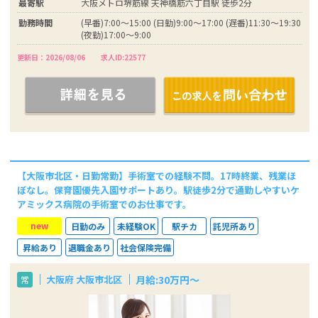
最寄駅
大阪メトロ堺筋線 天神橋筋六丁目駅 徒歩2分
勤務時間
(早番)7:00～15:00 (日勤)9:00～17:00 (遅番)11:30～19:30
(夜勤)17:00～9:00
更新日：2026/08/06
求人ID:22577
【大阪市北区・日勤常勤】手術室での経験不問。17時終業、残業ほ
ぼなし。保育園優先入園サポートあり。駅徒歩2分で通勤しやすいケ
アミックス病院の手術室でのお仕事です。
new
日勤のみ
未経験OK
駅チカ
託児所あり
昇給あり
退職金あり
社会保険完備
月給:30万円～
大阪府 大阪市北区
常