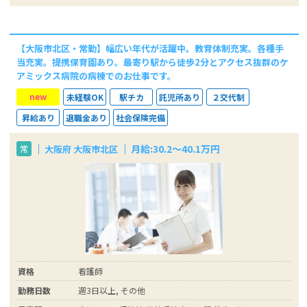
【大阪市北区・常勤】幅広い年代が活躍中。教育体制充実。各種手
当充実。提携保育園あり。最寄り駅から徒歩2分とアクセス抜群のケ
アミックス病院の病棟でのお仕事です。
new
未経験OK
駅チカ
託児所あり
２交代制
昇給あり
退職金あり
社会保険完備
月給:30.2～40.1万円
大阪府 大阪市北区
常
資格
看護師
勤務日数
週3日以上, その他