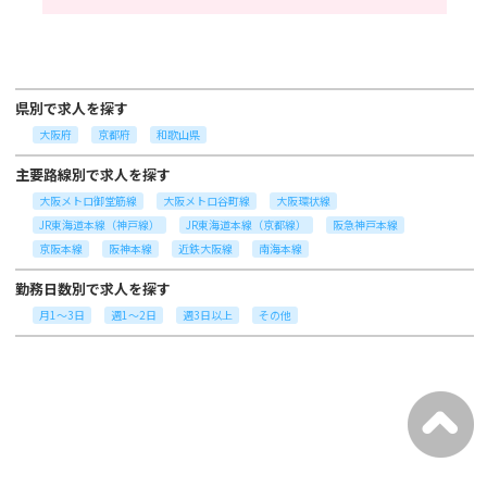
県別で求人を探す
大阪府
京都府
和歌山県
主要路線別で求人を探す
大阪メトロ御堂筋線
大阪メトロ谷町線
大阪環状線
JR東海道本線（神戸線）
JR東海道本線（京都線）
阪急神戸本線
京阪本線
阪神本線
近鉄大阪線
南海本線
勤務日数別で求人を探す
月1～3日
週1～2日
週3日以上
その他