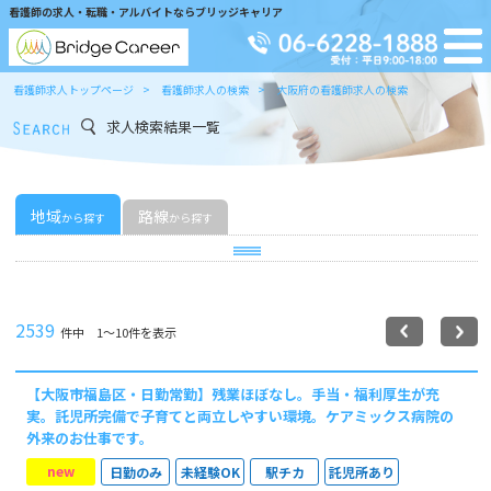
看護師の求人・転職・アルバイトならブリッジキャリア
看護師求人トップページ
看護師求人の検索
大阪府の看護師求人の検索
求人検索結果一覧
地域
路線
から探す
から探す
2539
件中 1〜10件を表示
【大阪市福島区・日勤常勤】残業ほぼなし。手当・福利厚生が充
実。託児所完備で子育てと両立しやすい環境。ケアミックス病院の
外来のお仕事です。
new
日勤のみ
未経験OK
駅チカ
託児所あり