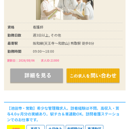
資格
看護師
勤務日数
週3日以上, その他
最寄駅
阪和線(天王寺～和歌山) 熊取駅 徒歩8分
勤務時間
09:00〜18:00
更新日：2026/08/06
求人ID:21800
【池田市・常勤】希少な管理職求人。訪看経験は不問。高収入・賞
与4.0ヶ月分の実績あり。駅チカ＆車通勤OK。訪問看護ステーショ
ンでのお仕事です。
new
高収入
土日休み
未経験OK
車通勤可