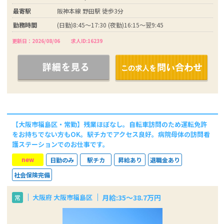
最寄駅
阪神本線 野田駅 徒歩3分
勤務時間
(日勤)8:45～17:30 (夜勤)16:15～翌9:45
更新日：2026/08/06
求人ID:16239
【大阪市福島区・常勤】残業ほぼなし。自転車訪問のため運転免許
をお持ちでない方もOK。駅チカでアクセス良好。病院母体の訪問看
護ステーションでのお仕事です。
new
日勤のみ
駅チカ
昇給あり
退職金あり
社会保険完備
月給:35～38.7万円
大阪府 大阪市福島区
常