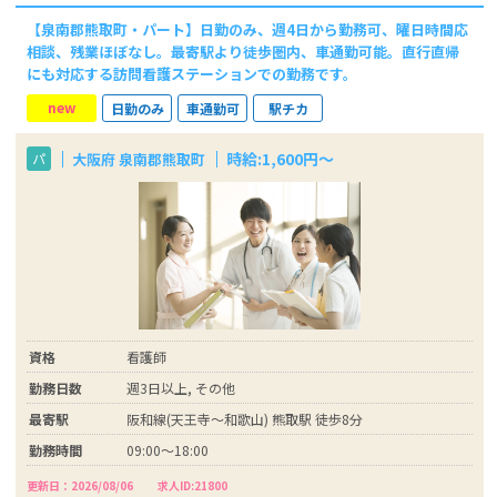
【泉南郡熊取町・パート】日勤のみ、週4日から勤務可、曜日時間応
相談、残業ほぼなし。最寄駅より徒歩圏内、車通勤可能。直行直帰
にも対応する訪問看護ステーションでの勤務です。
new
日勤のみ
車通勤可
駅チカ
時給:1,600円〜
大阪府 泉南郡熊取町
パ
資格
看護師
勤務日数
週3日以上, その他
最寄駅
阪和線(天王寺～和歌山) 熊取駅 徒歩8分
勤務時間
09:00〜18:00
更新日：2026/08/06
求人ID:21800