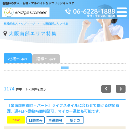
看護師の求人・転職・アルバイトならブリッジキャリア
看護師求人トップページ
大阪南部エリア特集
地域
路線
から探す
から探す
1174
件中 1〜10件を表示
【泉南郡熊取町・パート】ライフスタイルに合わせて働ける訪問看
護。週4日～勤務時間相談可、マイカー通勤も可能です。
new
日勤のみ
車通勤可
駅チカ