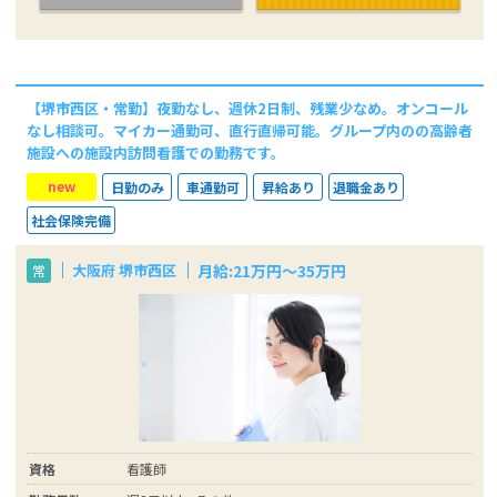
【堺市西区・常勤】夜勤なし、週休2日制、残業少なめ。オンコール
なし相談可。マイカー通勤可、直行直帰可能。グループ内のの高齢者
施設への施設内訪問看護での勤務です。
new
日勤のみ
車通勤可
昇給あり
退職金あり
社会保険完備
月給:21万円～35万円
大阪府 堺市西区
常
資格
看護師