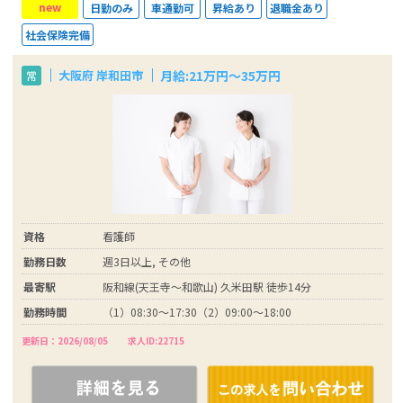
new
日勤のみ
車通勤可
昇給あり
退職金あり
社会保険完備
月給:21万円～35万円
大阪府 岸和田市
常
資格
看護師
勤務日数
週3日以上, その他
最寄駅
阪和線(天王寺～和歌山) 久米田駅 徒歩14分
勤務時間
（1）08:30～17:30（2）09:00～18:00
更新日：2026/08/05
求人ID:22715