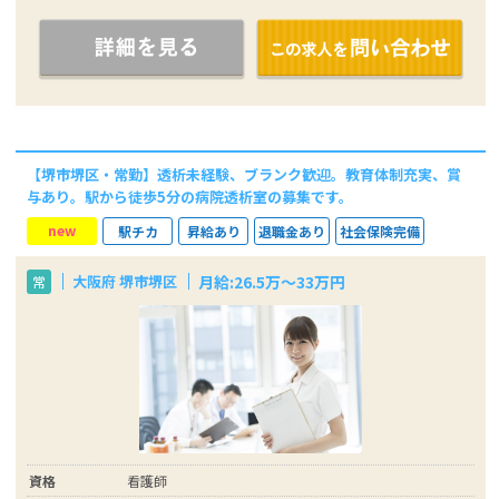
【堺市堺区・常勤】透析未経験、ブランク歓迎。教育体制充実、賞
与あり。駅から徒歩5分の病院透析室の募集です。
new
駅チカ
昇給あり
退職金あり
社会保険完備
月給:26.5万～33万円
大阪府 堺市堺区
常
資格
看護師