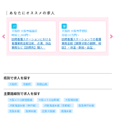
パ
常
大阪府 大阪市福島区
大阪府 大阪市平野区
大
時給:2,000円～
月給:33万円～
月
看
訪問看護ステーションにおける
訪問看護ステーションでの看護
住
医
看護業務全般注射、点滴、採血
業務全般【健康状態の観察、相
師
業務など【訪問先】個人…
談】・体温・脈拍・血圧…
ル
県別で求人を探す
大阪府
京都府
和歌山県
主要路線別で求人を探す
大阪メトロ御堂筋線
大阪メトロ谷町線
大阪環状線
JR東海道本線（神戸線）
JR東海道本線（京都線）
阪急神戸本線
京阪本線
阪神本線
近鉄大阪線
南海本線