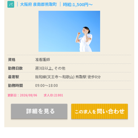
時給:1,500円〜
大阪府 泉南郡熊取町
パ
資格
准看護師
勤務日数
週3日以上, その他
最寄駅
阪和線(天王寺～和歌山) 熊取駅 徒歩8分
勤務時間
09:00〜18:00
更新日：2026/08/06
求人ID:21801