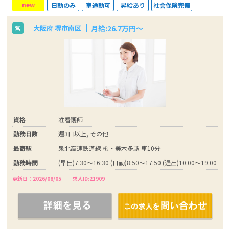
new
日勤のみ
車通勤可
昇給あり
社会保険完備
月給:26.7万円～
大阪府 堺市南区
常
資格
准看護師
勤務日数
週3日以上, その他
最寄駅
泉北高速鉄道線 栂・美木多駅 車10分
勤務時間
(早出)7:30～16:30 (日勤)8:50～17:50 (遅出)10:00～19:00
更新日：2026/08/05
求人ID:21909