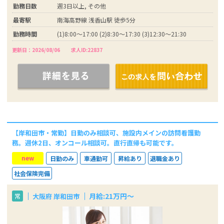
勤務日数
週3日以上, その他
最寄駅
南海高野線 浅香山駅 徒歩5分
勤務時間
(1)8:00～17:00 (2)8:30～17:30 (3)12:30～21:30
更新日：2026/08/06
求人ID:22837
【岸和田市・常勤】日勤のみ相談可、施設内メインの訪問看護勤
務。週休2日、オンコール相談可。直行直帰も可能です。
new
日勤のみ
車通勤可
昇給あり
退職金あり
社会保険完備
月給:21万円～
大阪府 岸和田市
常