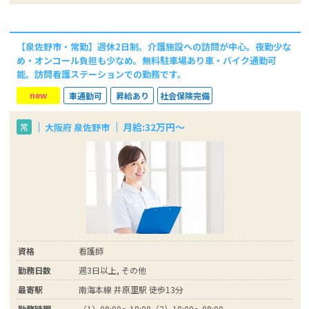
【泉佐野市・常勤】週休2日制。介護施設への訪問が中心。夜勤少な
め・オンコール負担も少なめ。無料駐車場あり車・バイク通勤可
能。訪問看護ステーションでの勤務です。
new
車通勤可
昇給あり
社会保険完備
月給:32万円～
大阪府 泉佐野市
常
資格
看護師
勤務日数
週3日以上, その他
最寄駅
南海本線 井原里駅 徒歩13分
勤務時間
（1）09:00～18:00（2）18:00～09:00