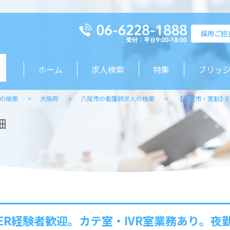
ホーム
求人検索
特集
ブリッ
の検索
大阪府
八尾市の看護師求人の検索
【八尾市・常勤】E
細
ER経験者歓迎。カテ室・IVR室業務あり。夜