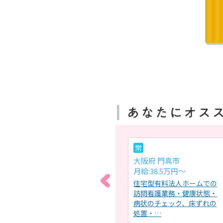
常
常
大阪府 豊中市
大阪府 門真市
月給:31.3万円～
月給:38.5万円～
訪問
SCU・NCU病棟での看護業
住宅型有料法人ホームでの
理
務全般中枢神経系疾患・脊
訪問看護業務・健康状態・
・服
髄疾患を中心とした高度急
病状のチェック、床ずれの
性…
処置・…