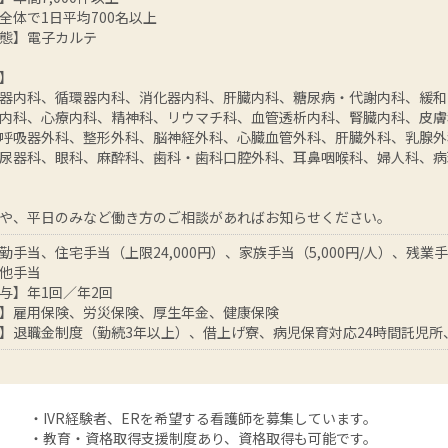
全体で1日平均700名以上
態】電子カルテ
】
器内科、循環器内科、消化器内科、肝臓内科、糖尿病・代謝内科、緩和
内科、心療内科、精神科、リウマチ科、血管透析内科、腎臓内科、皮膚
呼吸器外科、整形外科、脳神経外科、心臓血管外科、肝臓外科、乳腺外
尿器科、眼科、麻酔科、歯科・歯科口腔外科、耳鼻咽喉科、婦人科、病
や、平日のみなど働き方のご相談があればお知らせください。
手当、住宅手当（上限24,000円）、家族手当（5,000円/人）、残業手当
他手当
与】年1回／年2回
】雇用保険、労災保険、厚生年金、健康保険
】退職金制度（勤続3年以上）、借上げ寮、病児保育対応24時間託児所
・IVR経験者、ERを希望する看護師を募集しています。
・教育・資格取得支援制度あり、資格取得も可能です。