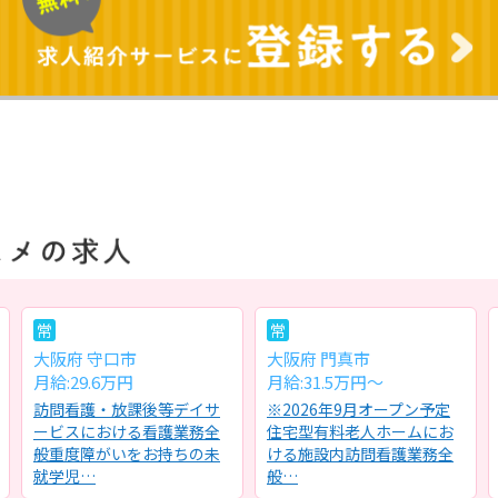
常
常
大阪府 守口市
大阪府 門真市
月給:29.6万円
月給:31.5万円～
訪問看護・放課後等デイサ
※2026年9月オープン予定
ービスにおける看護業務全
住宅型有料老人ホームにお
般重度障がいをお持ちの未
ける施設内訪問看護業務全
就学児…
般…