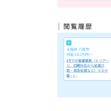
常
大阪府 八尾市
月給:34.3万円～
ERでの看護業務（トリアー
ジ、初期対応から処置介
助・救急処置など）※カテ
室・I…