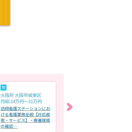
常
常
パ
大阪府 大阪市城東区
大阪府 大阪市福島区
大
月給:24万円～31万円
月給:25.1万円～28.0万円
時給
訪問看護ステーションにお
企業主導型保育園での看護
障
ける看護業務全般【対応疾
業務・子どもの健康管理・
喀
患・サービス】・療養環境
園内の衛生管理・ケガ、発
な
の確認…
熱時の…
引