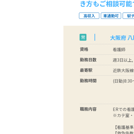
き方もご相談可能
高収入
車通勤可
駅
大阪府 八
常
資格
看護師
勤務日数
週3日以上,
最寄駅
近鉄大阪線
勤務時間
(日勤)8:30
職務内容
ERでの看
※カテ室・
【看護基準
【救急件数