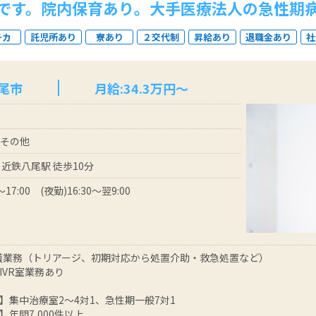
です。院内保育あり。大手医療法人の急性期病
チカ
託児所あり
寮あり
２交代制
昇給あり
退職金あり
社
尾市
月給:34.3万円～
 その他
 近鉄八尾駅 徒歩10分
～17:00 (夜勤)16:30～翌9:00
護業務（トリアージ、初期対応から処置介助・救急処置など）
IVR室業務あり
】集中治療室2～4対1、急性期一般7対1
】年間7,000件以上