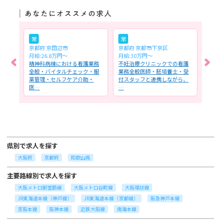
常
常
常
京都府 京田辺市
京都府 京都市下京区
京都
月給:26.8万円～
月給:30万円～
月給:
業務
精神科病棟における看護業務
不妊治療クリニックでの看護
精神
・服
全般・バイタルチェック・服
業務全般医師・胚培養士・受
全般
・
薬管理・セルフケア介助・
付スタッフと連携しながら、
薬管
医…
…
医…
県別で求人を探す
大阪府
京都府
和歌山県
主要路線別で求人を探す
大阪メトロ御堂筋線
大阪メトロ谷町線
大阪環状線
JR東海道本線（神戸線）
JR東海道本線（京都線）
阪急神戸本線
京阪本線
阪神本線
近鉄大阪線
南海本線