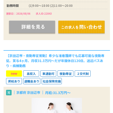
勤務時間
(1)9:00～18:00 (2)11:00～20:00
更新日：2026/08/06
求人ID:22843
【京田辺市・夜勤専従常勤】希少な准看護師でも応募可能な夜勤専
従。賞与4ヶ月、月収31.3万円～だが年間休日120日。送迎バスあ
り・病棟勤務
new
高収入
車通勤可
夜勤専従
２交代制
昇給あり
退職金あり
社会保険完備
月給:31.3万円～
京都府 京田辺市
常