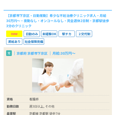
【京都市下京区・日勤常勤】希少な不妊治療クリニック求人・月給
30万円～・夜勤なし・オンコールなし・完全週休2日制・京都駅徒歩
3分のクリニック
new
日勤のみ
未経験OK
駅チカ
２交代制
昇給あり
社会保険完備
月給:30万円～
京都府 京都市下京区
常
資格
看護師
勤務日数
週3日以上, その他
最寄駅
京都線 京都駅 徒歩7分