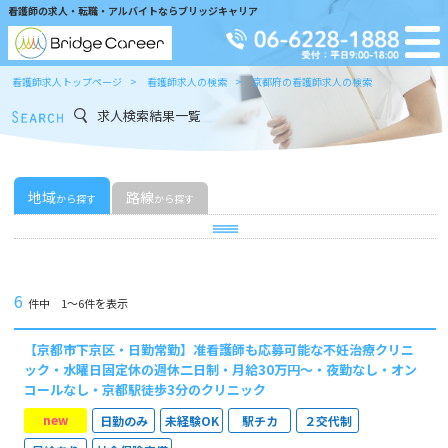
看護師の求人・転職・アルバイトならブリッジキャリア
看護師求人トップページ
看護師求人の検索
京都府の看護師求人の検索
求人検索結果一覧
地域
路線
から探す
から探す
6
件中 1〜6件を表示
【京都市下京区・日勤常勤】准看護師も応募可能な不妊治療クリニ
ック・水曜日固定休の週休二日制・月給30万円～・夜勤なし・オン
コールなし・京都駅徒歩3分のクリニック
new
日勤のみ
未経験OK
駅チカ
２交代制