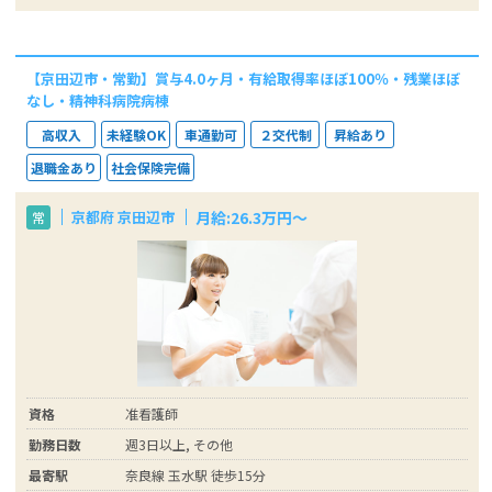
【京田辺市・常勤】賞与4.0ヶ月・有給取得率ほぼ100％・残業ほぼ
なし・精神科病院病棟
高収入
未経験OK
車通勤可
２交代制
昇給あり
退職金あり
社会保険完備
月給:26.3万円～
京都府 京田辺市
常
資格
准看護師
勤務日数
週3日以上, その他
最寄駅
奈良線 玉水駅 徒歩15分