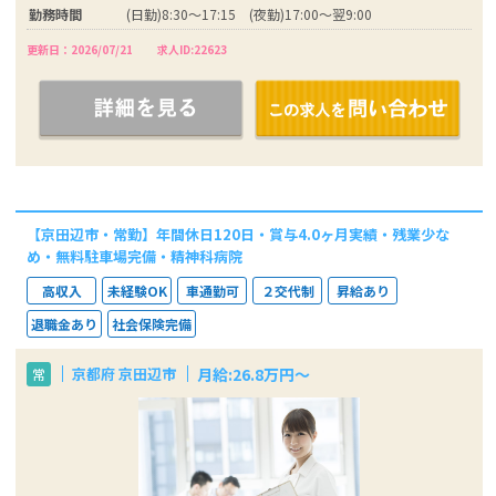
勤務時間
(日勤)8:30～17:15 (夜勤)17:00～翌9:00
更新日：2026/07/21
求人ID:22623
【京田辺市・常勤】年間休日120日・賞与4.0ヶ月実績・残業少な
め・無料駐車場完備・精神科病院
高収入
未経験OK
車通勤可
２交代制
昇給あり
退職金あり
社会保険完備
月給:26.8万円～
京都府 京田辺市
常