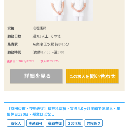
資格
准看護師
勤務日数
週3日以上, その他
最寄駅
奈良線 玉水駅 徒歩15分
勤務時間
(夜勤)17:00～翌9:00
更新日：2026/07/29
求人ID:22625
【京田辺市・夜勤専従】精神科病棟・賞与4.0ヶ月実績で高収入・年
間休日120日・残業ほぼなし
高収入
車通勤可
夜勤専従
２交代制
昇給あり