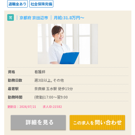
退職金あり
社会保険完備
月給:31.8万円～
京都府 京田辺市
常
資格
看護師
勤務日数
週3日以上, その他
最寄駅
奈良線 玉水駅 徒歩15分
勤務時間
(夜勤)17:00～翌9:00
更新日：2026/07/21
求人ID:21582