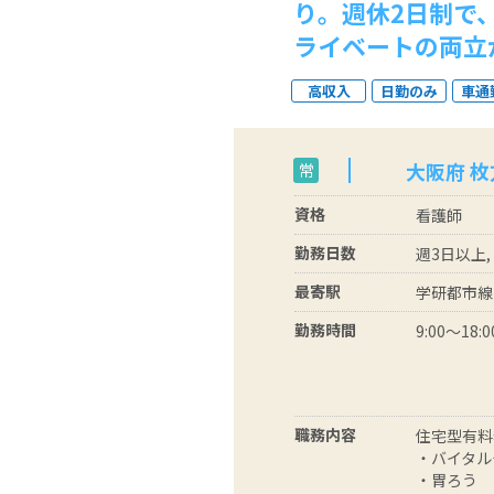
り。週休2日制で
ライベートの両立
高収入
日勤のみ
車通
大阪府 枚
常
資格
看護師
勤務日数
週3日以上,
最寄駅
学研都市線
勤務時間
9:00～18:0
職務内容
住宅型有料
・バイタル
・胃ろう