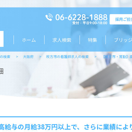
ホーム
求人検索
特集
ブリッ
の検索
大阪府
枚方市の看護師求人の検索
【枚方市・常勤】
細
高給与の月給38万円以上で、さらに業績によ