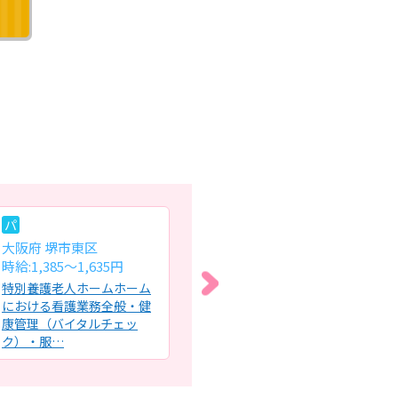
パ
常
パ
大阪府 堺市東区
大阪府 枚方市
大
時給:1,385～1,635円
月給:31.6万円～52.6万円
時給
特別養護老人ホームホーム
訪問看護ステーションにお
訪
における看護業務全般・健
ける看護師業務全般・利用
け
康管理（バイタルチェッ
者さまのご自宅に訪問し、
全
ク）・服…
必要に…
ア