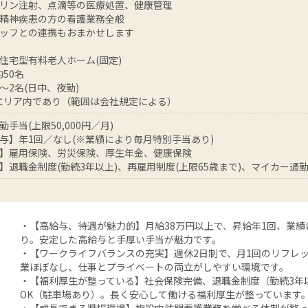
リン注射、点滴等の医療処置、健康管理
精神疾患の方の看護業務全般
ッフとの連携もおまかせします
住宅型有料老人ホーム(固定)
約50名
1～2名(日中、夜勤)
】エリア内であり（範囲は会社規定による）
手当(上限50,000円／月)
与】年1回／なし(※業績により毎月特別手当あり)
】雇用保険、労災保険、厚生年金、健康保険
】退職金制度(勤続3年以上)、再雇用制度(上限65歳まで)、マイカー通勤
・【高給与、待遇が魅力的】月給38万円以上で、昇給年1回、業
り。安定した高給与と手厚い手当が魅力です。
・【ワークライフバランスの充実】週休2日制で、月1回のリフレ
業ほぼなし、仕事とプライベートの両立がしやすい環境です。
・【福利厚生が整っている】社会保険完備、退職金制度（勤続3年
OK（駐車場あり）。長く安心して働ける福利厚生が整っています