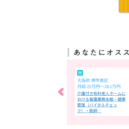
パ
常
大阪府 守口市
大阪府 堺市東区
時給:1,500円～1,600円
月給:25万円～28.1万円
ムで
特別養護老人ホームにおけ
介護付き有料老人ホームに
者様
る看護業務全般・健康管理
おける看護業務全般・健康
の連
(バイタルサイン測定)・医師
管理（バイタルチェッ
の…
ク）・医師…