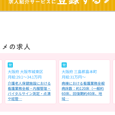
常
常
大阪府 大阪市城東区
大阪府 三島郡島本町
月給:29.1～34.1万円
月給:31万円～
介護老人保健施設における
病棟における看護業務全般
看護業務全般・内服管理・
病床数：約120床（一般約
バイタルサイン測定・点滴
60床、回復期約40床、地
や経管…
域…