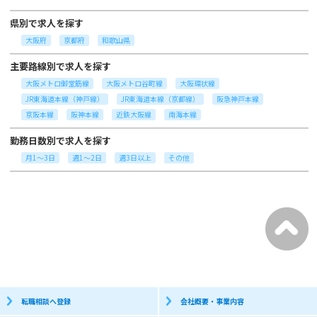
県別で求人を探す
大阪府
京都府
和歌山県
主要路線別で求人を探す
大阪メトロ御堂筋線
大阪メトロ谷町線
大阪環状線
JR東海道本線（神戸線）
JR東海道本線（京都線）
阪急神戸本線
京阪本線
阪神本線
近鉄大阪線
南海本線
勤務日数別で求人を探す
月1～3日
週1～2日
週3日以上
その他
転職相談へ登録
会社概要・事業内容