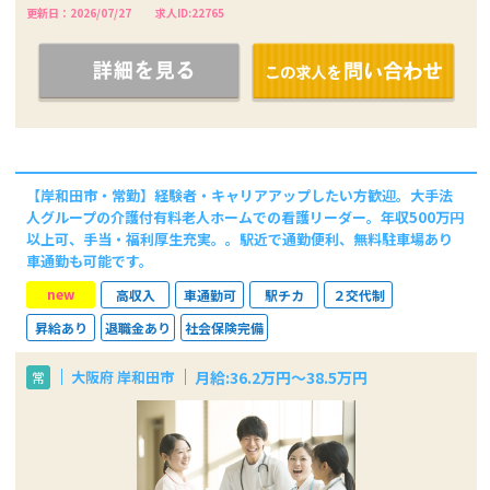
更新日：2026/07/27
求人ID:22765
【岸和田市・常勤】経験者・キャリアアップしたい方歓迎。大手法
人グループの介護付有料老人ホームでの看護リーダー。年収500万円
以上可、手当・福利厚生充実。。駅近で通勤便利、無料駐車場あり
車通勤も可能です。
new
高収入
車通勤可
駅チカ
２交代制
昇給あり
退職金あり
社会保険完備
月給:36.2万円～38.5万円
大阪府 岸和田市
常