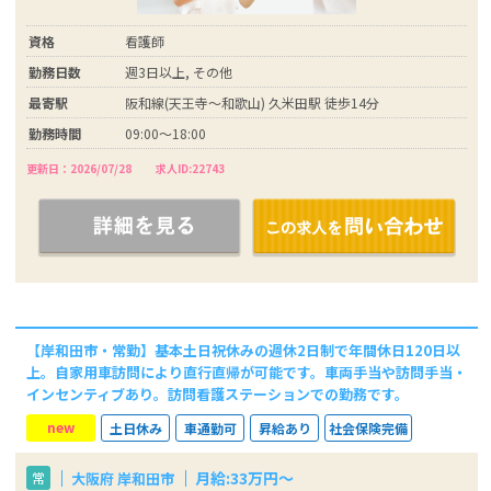
資格
看護師
勤務日数
週3日以上, その他
最寄駅
阪和線(天王寺～和歌山) 久米田駅 徒歩14分
勤務時間
09:00～18:00
更新日：2026/07/28
求人ID:22743
【岸和田市・常勤】基本土日祝休みの週休2日制で年間休日120日以
上。自家用車訪問により直行直帰が可能です。車両手当や訪問手当・
インセンティブあり。訪問看護ステーションでの勤務です。
new
土日休み
車通勤可
昇給あり
社会保険完備
月給:33万円～
大阪府 岸和田市
常