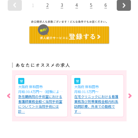
2
3
4
5
6
1
常
常
常
大阪府 岸和田市
大阪府 岸和田市
大阪
月給:30.4万円～（経験による）
月給:31.5万円～
月給:
一般
急性期病院の手術室における
在宅クリニックにおける看護
急性
全般
看護師業務全般＜当院手術室
業務及び附帯業務全般内科系
科一
方…
について＞※当院手術には
訪問診療、外来での勤務で
務全
診…
す…