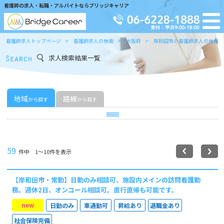
看護師の求人・転職・アルバイトならブリッジキャリア
看護師求人トップページ
看護師求人の検索
大阪府
岸和田市の看護師求人の検索
求人検索結果一覧
地域
路線
から探す
から探す
59
件中 1〜10件を表示
【岸和田市・常勤】日勤のみ相談可、施設内メインの訪問看護勤
務。週休2日、オンコール相談可。直行直帰も可能です。
new
日勤のみ
車通勤可
昇給あり
退職金あり
社会保険完備