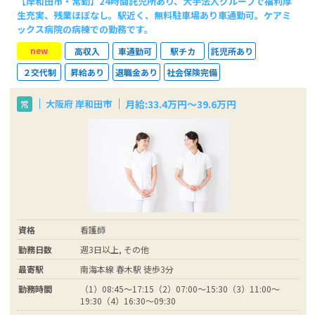
【岸和田市・常勤】24時間託児所あり、大手法人グループで福利厚
生充実、残業ほぼなし。駅近く、無料駐車場あり車通勤可。ケアミ
ックス病院の病棟での勤務です。
new
高収入
車通勤可
駅チカ
託児所あり
２交代制
昇給あり
退職金あり
社会保険完備
月給:33.4万円～39.6万円
大阪府 岸和田市
常
資格
看護師
勤務日数
週3日以上, その他
最寄駅
南海本線 春木駅 徒歩3分
勤務時間
（1）08:45～17:15（2）07:00～15:30（3）11:00～
19:30（4）16:30～09:30