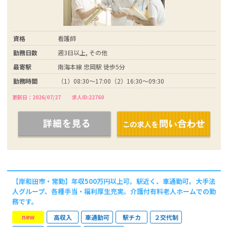
資格
看護師
勤務日数
週3日以上, その他
最寄駅
南海本線 忠岡駅 徒歩5分
勤務時間
（1）08:30～17:00（2）16:30～09:30
更新日：2026/07/27
求人ID:22760
【岸和田市・常勤】年収500万円以上可。駅近く、車通勤可。大手法
人グループ、各種手当・福利厚生充実。介護付有料老人ホームでの勤
務です。
new
高収入
車通勤可
駅チカ
２交代制