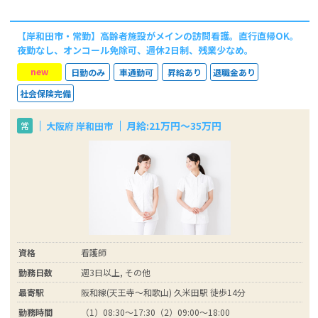
【岸和田市・常勤】高齢者施設がメインの訪問看護。直行直帰OK。
夜勤なし、オンコール免除可、週休2日制、残業少なめ。
new
日勤のみ
車通勤可
昇給あり
退職金あり
社会保険完備
月給:21万円～35万円
大阪府 岸和田市
常
資格
看護師
勤務日数
週3日以上, その他
最寄駅
阪和線(天王寺～和歌山) 久米田駅 徒歩14分
勤務時間
（1）08:30～17:30（2）09:00～18:00