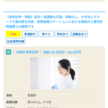
【岸和田市・常勤】駅近く車通勤も可能。夜勤なし。大手法人グル
ープで福利厚生充実。訪問看護ステーションにおける施設内と居宅訪
問看護での勤務です。
new
車通勤可
駅チカ
昇給あり
退職金あり
社会保険完備
月給:25.9万円～28.4万円
大阪府 岸和田市
常
資格
看護師
勤務日数
週3日以上, その他