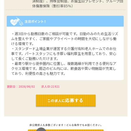
済制度）、持株会制度、お誕生日プレゼント、グループ団
体傷害保険（割引率85％）
・週3日から勤務日数のご相談が可能です。日勤のみのため生活リズ
ムを整えやすく、ご家庭やプライベートの時間を大切にしながら働
ける環境です。
・スタンダード上場企業が運営する介護付有料老人ホームでのお仕
事です。パートスタッフにも手厚い福利厚生を用意しており、安心
して長くご勤務いただけます。
・最寄り駅から徒歩圏内に位置し、複数路線が利用できる便利なア
クセス環境です。周辺のビル内には、飲食店や買い物施設が充実し
ており、利便性の高さも魅力です。
更新日：2026/06/02
求人ID:21921