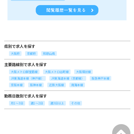
県別で求人を探す
大阪府
京都府
和歌山県
主要路線別で求人を探す
大阪メトロ御堂筋線
大阪メトロ谷町線
大阪環状線
JR東海道本線（神戸線）
JR東海道本線（京都線）
阪急神戸本線
京阪本線
阪神本線
近鉄大阪線
南海本線
勤務日数別で求人を探す
月1～3日
週1～2日
週3日以上
その他