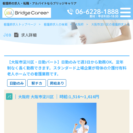
看護師の求人・転職・アルバイトならブリッジキャリア
看護師求人トップページ
看護師求人の検索
大阪府
大阪市淀川区の看護師求人の検
求人詳細
【大阪市淀川区・日勤パート】日勤のみで週3日から勤務OK。定年
制なく長く勤務できます。スタンダード上場企業が母体の介護付有料
老人ホームでの看護業務です。
日勤のみ
駅チカ
昇給あり
時給:1,516～1,616円
大阪府 大阪市淀川区
パ