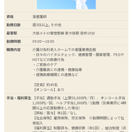
資格
准看護師
勤務日数
週3日以上, その他
最寄駅
大阪メトロ御堂筋線 新大阪駅 徒歩10分
勤務時間
09:00～18:00
職務内容
介護付有料老人ホームでの看護業務全般
・日々のバイタルチェック、健康管理・服薬管理、PEGや
HOTなどの医療行為
・ご家族のケア
・介護職員との連携・健康指導
・提携医療機関との連携など
【定員】約45名
【オンコール】あり
手当・福利厚生
【手当】通勤手当（上限50,000円／月）、オンコール手当
1,000円／回、ヘルプ手当1,000円／1勤務（別事業所に4時
間以上の応援勤務をした場合）
【昇給／賞与】年1回／なし
【社会保険】雇用保険、労災保険 ※勤務時間によって社
保加入
【福利厚生】制服貸与、健康診断（年1回）、組合制度（共