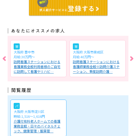
常
常
大阪府 豊中市
大阪府 大阪市東成区
大
月給:30万円～
月給:40万円～
時
看
訪問看護ステーションにおける
訪問看護ステーションにおける
生
タ
看護業務全般利用者様のご自宅
看護師業務全般※訪問介護ステ
務
に訪問して看護やリハビ…
ーション、重度訪問介護…
る
パ
大阪府 大阪市淀川区
時給:1,516～1,616円
介護付有料老人ホームでの看護
業務全般・日々のバイタルチェ
ック、健康管理・服薬管…