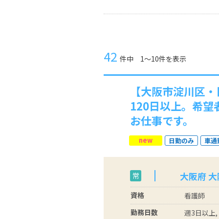
42
件中 1〜10件を表示
【大阪市淀川区・
120日以上。希
お仕事です。
new
日勤のみ
車通
大阪府 
常
資格
看護師
勤務日数
週3日以上,