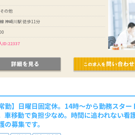
 その他
線 神崎川駅 徒歩11分
00
ID:22337
常勤】日曜日固定休。14時～から勤務スター
。車移動で負担少なめ。時間に追われない看
護の募集です。