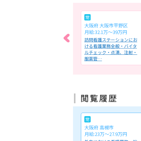
常
常
大阪府 大阪市此花区
大阪府 大阪市平野区
月給:26.3万～30万円
月給:32.1万～39万円
看護
介護老人保健施設における
訪問看護ステーションにお
回程
看護業務全般・健康管理(バ
ける看護業務全般・バイタ
ト
イタルチェック)・必要な医
ルチェック・点滴、注射・
療…
服薬管…
常
大阪府 高槻市
月給:23万〜27.9万円