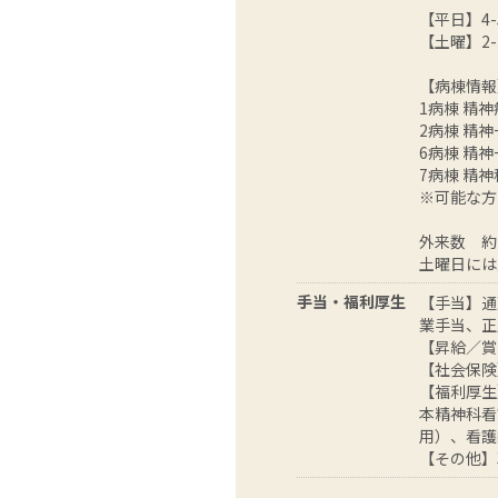
【平日】4
【土曜】2
【病棟情報
1病棟 精
2病棟 精
6病棟 精
7病棟 精
※可能な方
外来数 約
土曜日には
手当・福利厚生
【手当】通
業手当、正
【昇給／賞
【社会保険
【福利厚生
本精神科看
用）、看護
【その他】