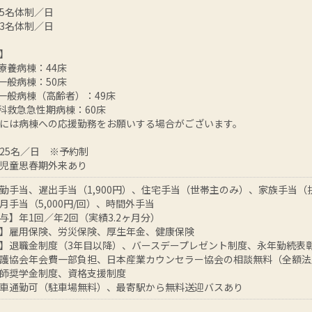
-5名体制／日
-3名体制／日
】
神療養病棟：44床
神一般病棟：50床
神一般病棟（高齢者）：49床
神科救急急性期病棟：60床
には病棟への応援勤務をお願いする場合がございます。
25名／日 ※予約制
児童思春期外来あり
勤手当、遅出手当（1,900円）、住宅手当（世帯主のみ）、家族手当
月手当（5,000円/回）、時間外手当
与】年1回／年2回（実績3.2ヶ月分）
】雇用保険、労災保険、厚生年金、健康保険
】退職金制度（3年目以降）、バースデープレゼント制度、永年勤続表
護協会年会費一部負担、日本産業カウンセラー協会の相談無料（全額法
師奨学金制度、資格支援制度
車通勤可（駐車場無料）、最寄駅から無料送迎バスあり