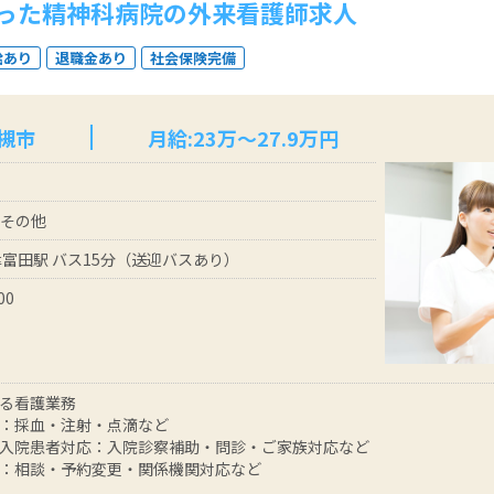
った精神科病院の外来看護師求人
給あり
退職金あり
社会保険完備
槻市
月給:23万〜27.9万円
 その他
津富田駅 バス15分（送迎バスあり）
00
る看護業務
：採血・注射・点滴など
入院患者対応：入院診察補助・問診・ご家族対応など
：相談・予約変更・関係機関対応など