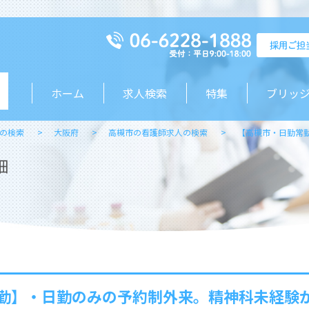
ホーム
求人検索
特集
ブリッ
の検索
大阪府
高槻市の看護師求人の検索
【高槻市・日勤常
細
勤】・日勤のみの予約制外来。精神科未経験