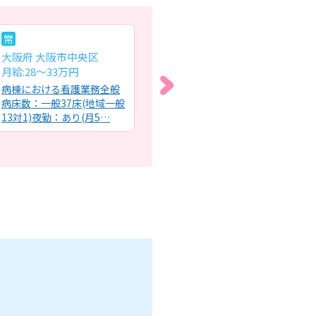
常
常
パ
大阪府 大阪市中央区
大阪府 大阪市浪速区
大
月給:28～33万円
月給:27万円～
時給
病棟における看護業務全般
訪問看護ステーションでの
障
病床数：一般37床(地域一般
看護業務全般・健康管理
け
13対1)夜勤：あり(月5…
（バイタルチェック）・服
ル
薬管理・…
ク