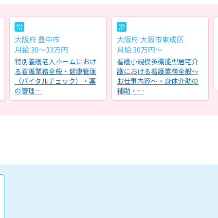
常
常
大阪府 豊中市
大阪府 大阪市東成区
月給:30～33万円
月給:30万円～
特別養護老人ホームにおけ
看護小規模多機能型居宅介
る看護業務全般・健康管理
護における看護業務全般～
（バイタルチェック）・薬
お仕事内容～・身体介助の
の管理…
補助・…