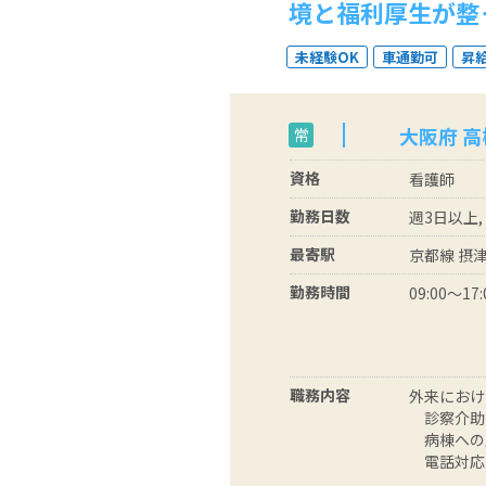
境と福利厚生が整
未経験OK
車通勤可
昇
大阪府 高
常
資格
看護師
勤務日数
週3日以上,
最寄駅
京都線 摂
勤務時間
09:00～17:
職務内容
外来におけ
診察介助
病棟への
電話対応