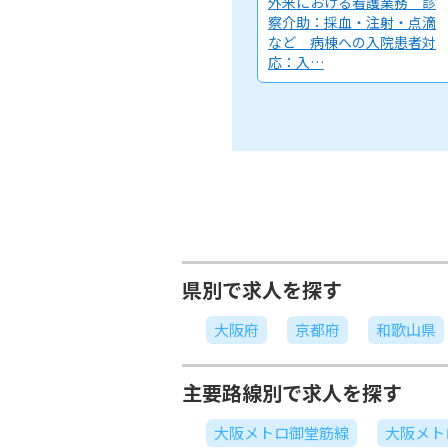
外来における看護業務 診
察介助：採血・注射・点滴
など 病棟への入院患者対
応：入…
県別で求人を探す
大阪府
京都府
和歌山県
主要路線別で求人を探す
大阪メトロ御堂筋線
大阪メト