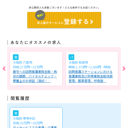
常
パ
大阪府 八尾市
大阪府 和泉市
大
月給:27万円～32万円
時給:1,370円〜2,600円（時給＋諸手当含む）
月
居宅への訪問看護業務全般・病
訪問看護ステーションにおける
介
般
状の観察、バイタルチェック・
看護業務及び附帯業務全般体調
全
療養上のお世話（清拭・…
管理、服薬管理、呼吸器…
（
常
大阪府 堺市中区
月給:25万円～30万円
デイサービスでの看護・介護業