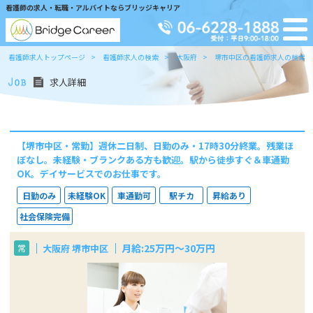
看護師の求人・転職・アルバイトならブリッジキャリア
看護師求人トップページ
看護師求人の検索
大阪府
堺市中区の看護師求人の検索
求人詳細
【堺市中区・常勤】週休二日制、日勤のみ・17時30分終業。残業ほ
ぼなし。未経験・ブランクある方も歓迎。駅から徒歩すぐ＆車通勤
OK。デイサービスでのお仕事です。
日勤のみ
未経験OK
車通勤可
駅チカ
昇給あり
社会保険完備
月給:25万円～30万円
大阪府 堺市中区
常