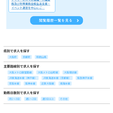
務及び附帯業務全般生活支援・
イベント運営を中心にご…
県別で求人を探す
大阪府
京都府
和歌山県
主要路線別で求人を探す
大阪メトロ御堂筋線
大阪メトロ谷町線
大阪環状線
JR東海道本線（神戸線）
JR東海道本線（京都線）
阪急神戸本線
京阪本線
阪神本線
近鉄大阪線
南海本線
勤務日数別で求人を探す
月1～3日
週1～2日
週3日以上
その他