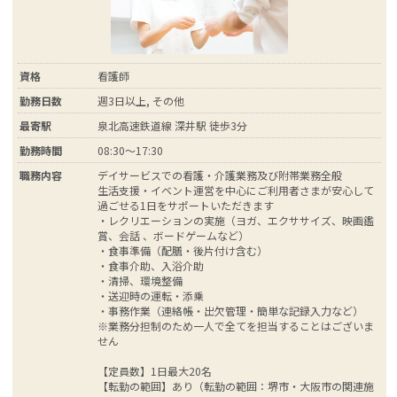
資格
看護師
勤務日数
週3日以上, その他
最寄駅
泉北高速鉄道線 深井駅 徒歩3分
勤務時間
08:30～17:30
職務内容
デイサービスでの看護・介護業務及び附帯業務全般
生活支援・イベント運営を中心にご利用者さまが安心して
過ごせる1日をサポートいただきます
・レクリエーションの実施（ヨガ、エクササイズ、映画鑑
賞、会話 、ボードゲームなど）
・食事準備（配膳・後片付け含む）
・食事介助、入浴介助
・清掃、環境整備
・送迎時の運転・添乗
・事務作業（連絡帳・出欠管理・簡単な記録入力など）
※業務分担制のため一人で全てを担当することはございま
せん
【定員数】1日最大20名
【転勤の範囲】あり（転勤の範囲：堺市・大阪市の関連施