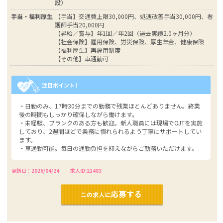
設）
手当・福利厚生
【手当】交通費上限30,000円、処遇改善手当30,000円、看
護師手当20,000円
【昇給／賞与】年1回／年2回（過去実績2.0ヶ月分）
【社会保険】雇用保険、労災保険、厚生年金、健康保険
【福利厚生】再雇用制度
【その他】車通勤可
・日勤のみ、17時30分までの勤務で残業ほとんどありません。終業
後の時間もしっかり確保しながら働けます。
・未経験、ブランクのある方も歓迎。新人職員には現場でOJTを実施
しており、2週間ほどで業務に慣れられるよう丁寧にサポートしてい
ます。
・車通勤可能。毎日の通勤負担を抑えながらご勤務いただけます。
更新日：2026/04/24
求人ID:21483