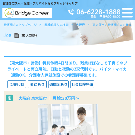
看護師の求人・転職・アルバイトならブリッジキャリア
看護師求人トップページ
看護師求人の検索
大阪府
東大阪市の看護師求人の検索
求人詳細
【東大阪市・常勤】特別休暇4日間あり。残業ほぼなしで子育てやプ
ライベートと両立可能。日勤と夜勤の2交代制です。バイク・マイカ
ー通勤OK。介護老人保健施設での看護師募集です。
２交代制
昇給あり
退職金あり
社会保険完備
月給:30万円～
大阪府 東大阪市
常