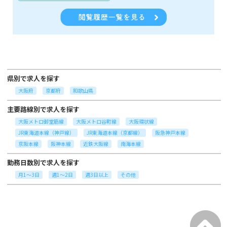
県別で求人を探す
大阪府
京都府
和歌山県
主要路線別で求人を探す
大阪メトロ御堂筋線
大阪メトロ谷町線
大阪環状線
JR東海道本線（神戸線）
JR東海道本線（京都線）
阪急神戸本線
京阪本線
阪神本線
近鉄大阪線
南海本線
勤務日数別で求人を探す
月1～3日
週1～2日
週3日以上
その他