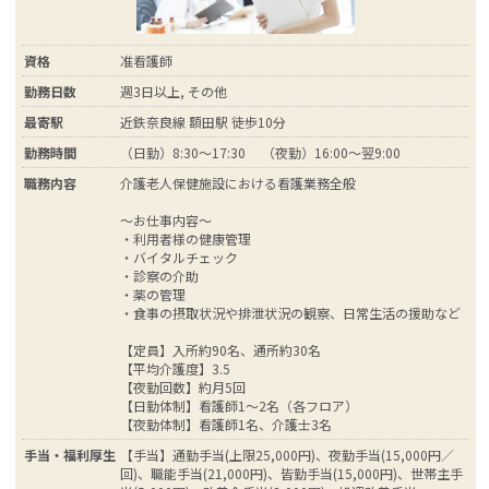
資格
准看護師
勤務日数
週3日以上, その他
最寄駅
近鉄奈良線 額田駅 徒歩10分
勤務時間
（日勤）8:30～17:30 （夜勤）16:00～翌9:00
職務内容
介護老人保健施設における看護業務全般
～お仕事内容～
・利用者様の健康管理
・バイタルチェック
・診察の介助
・薬の管理
・食事の摂取状況や排泄状況の観察、日常生活の援助など
【定員】入所約90名、通所約30名
【平均介護度】3.5
【夜勤回数】約月5回
【日勤体制】看護師1～2名（各フロア）
【夜勤体制】看護師1名、介護士3名
手当・福利厚生
【手当】通勤手当(上限25,000円)、夜勤手当(15,000円／
回)、職能手当(21,000円)、皆勤手当(15,000円)、世帯主手