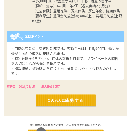
当(5,000円)、改善金手当(2,000円)、処遇改善手当
【昇給／賞与】年1回／年2回（過去実績2ヶ月分）
【社会保険】雇用保険、労災保険、厚生年金、健康保険
【福利厚生】退職金制度(勤続3年以上)、再雇用制度(上限
65歳)
・日勤と夜勤の二交代制勤務です。夜勤手当は1回15,000円。働いた
分がしっかり収入に反映されます。
・特別休暇を4日間付与。連休の取得も可能で、プライベートの時間
を大切にしながら働ける環境です。
・複数路線、複数駅から徒歩圏内。通勤のしやすさも魅力のひとつ
です。
更新日：2026/01/15
求人ID:19057