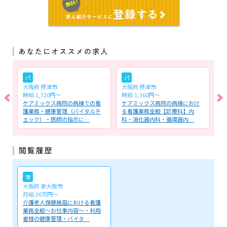
パ
パ
大阪府 摂津市
大阪府 摂津市
大
時給:1,720円～
時給:1,360円〜
時
る
ケアミックス病院の病棟での看
ケアミックス病院の病棟におけ
住
護業務・健康管理（バイタルチ
る看護業務全般【診療科】内
施
ェック）・医師の指示に…
科・消化器内科・循環器内…
の
常
大阪府 東大阪市
月給:30万円～
介護老人保健施設における看護
業務全般～お仕事内容～・利用
者様の健康管理・バイタ…