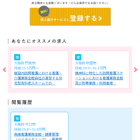
常
常
大阪府 門真市
大阪府 吹田市
大
時給:16:30まで1,650円～、16:30以降2,050円～※時給は経験を考慮
月給:25.5万円～
月給:29.5～41.3万円
日
護
施設内訪問看護における看護・
精神科に特化した訪問看護ステ
介
・
介護業務全般自社の運営する住
ーションにおける看護業務全般
看
宅型有料老人ホームでの…
及び附帯業務・利用者様…
入
常
大阪府 守口市
月給:26.8～32.8万円
病棟看護業務全般・健康管理
（バイタルチェック）・服薬管