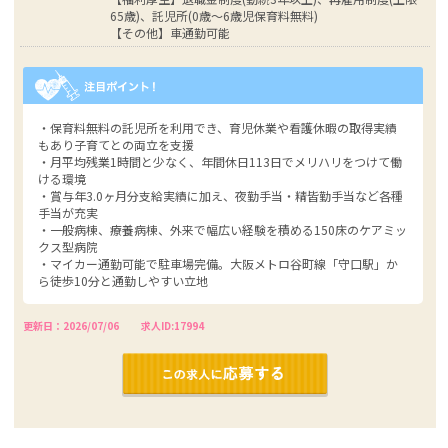
65歳)、託児所(0歳～6歳児保育料無料)
【その他】車通勤可能
・保育料無料の託児所を利用でき、育児休業や看護休暇の取得実績
もあり子育てとの両立を支援
・月平均残業1時間と少なく、年間休日113日でメリハリをつけて働
ける環境
・賞与年3.0ヶ月分支給実績に加え、夜勤手当・精皆勤手当など各種
手当が充実
・一般病棟、療養病棟、外来で幅広い経験を積める150床のケアミッ
クス型病院
・マイカー通勤可能で駐車場完備。大阪メトロ谷町線「守口駅」か
ら徒歩10分と通勤しやすい立地
更新日：2026/07/06
求人ID:17994