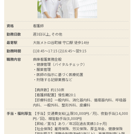
資格
看護師
勤務日数
週3日以上, その他
最寄駅
大阪メトロ谷町線 守口駅 徒歩14分
勤務時間
(1)8:45～17:15 (2)16:45～翌9:15
職務内容
病棟看護業務全般
・健康管理（バイタルチェック）
・服薬管理
・医師の指示に基づく医療処置
・附随する記録業務など
【病床数】約150床
【看護師配置】慢性期20:1
【診療科目】一般内科、消化器内科、循環器内科、呼吸器
内科、一般外科、整形外科、皮膚科
手当・福利厚生
【手当】交通費支給(上限30,000円／月)、夜勤手当(14,000
円／回)、精皆勤手当(8,000円)
【昇給／賞与】あり／年2回(過去実績3.0ヶ月)
【社会保険】雇用保険、労災保険、厚生年金、健康保険
【福利厚生】退職金制度(勤続3年以上)、再雇用制度(上限