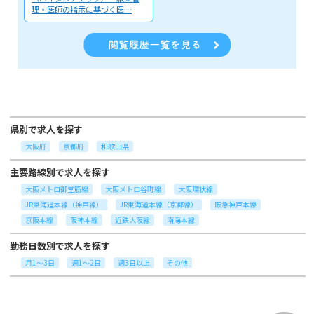
理・医師の指示に基づく医…
県別で求人を探す
大阪府
京都府
和歌山県
主要路線別で求人を探す
大阪メトロ御堂筋線
大阪メトロ谷町線
大阪環状線
JR東海道本線（神戸線）
JR東海道本線（京都線）
阪急神戸本線
京阪本線
阪神本線
近鉄大阪線
南海本線
勤務日数別で求人を探す
月1～3日
週1～2日
週3日以上
その他