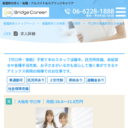
看護師の求人・転職・アルバイトならブリッジキャリア
看護師求人トップページ
看護師求人の検索
大阪府
守口市の看護師求人の検索
求人詳細
【守口市・常勤】子育て中のスタッフ活躍中。託児所完備。昇給賞
与や各種手当充実。お子さまがいる方も安心して働く事ができるケ
アミックス病院の病棟でのお仕事です。
車通勤可
託児所あり
２交代制
昇給あり
退職金あり
社会保険完備
月給:26.8～32.8万円
大阪府 守口市
常