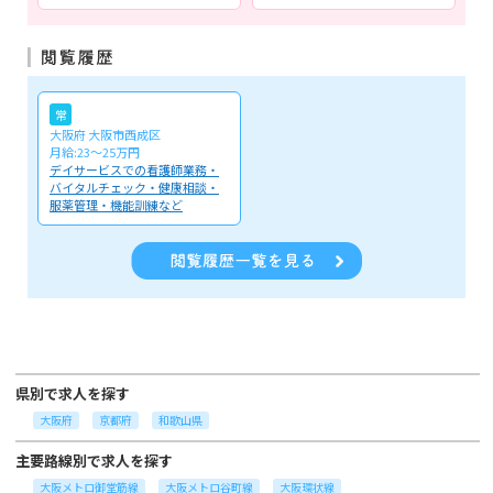
常
大阪府 大阪市西成区
月給:23～25万円
デイサービスでの看護師業務・
バイタルチェック・健康相談・
服薬管理・機能訓練など
県別で求人を探す
大阪府
京都府
和歌山県
主要路線別で求人を探す
大阪メトロ御堂筋線
大阪メトロ谷町線
大阪環状線