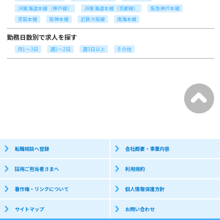
JR東海道本線（神戸線）
JR東海道本線（京都線）
阪急神戸本線
京阪本線
阪神本線
近鉄大阪線
南海本線
勤務日数別で求人を探す
月1～3日
週1～2日
週3日以上
その他
転職相談へ登録
会社概要・事業内容
採用ご担当者さまへ
利用規約
著作権・リンクについて
個人情報保護方針
サイトマップ
お問い合わせ