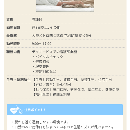
資格
看護師
勤務日数
週3日以上, その他
最寄駅
大阪メトロ四つ橋線 花園町駅 徒歩5分
勤務時間
9:00～17:00
職務内容
デイサービスでの看護師業務
・バイタルチェック
・健康相談
・服薬管理
・機能訓練など
手当・福利厚生
【手当】通勤手当、資格手当、調整手当、住宅手当
【昇給／賞与】1回／2回
【社会保険】雇用保険、労災保険、厚生年金、健康保険
【福利厚生】退職金制度
・駅から近く通勤しやすい環境です。
・日勤のみで定休日も決まっているので生活リズムが乱れません。