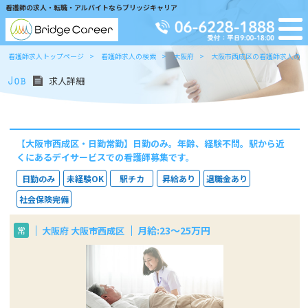
看護師の求人・転職・アルバイトならブリッジキャリア
看護師求人トップページ
看護師求人の検索
大阪府
大阪市西成区の看護師求人の検
求人詳細
【大阪市西成区・日勤常勤】日勤のみ。年齢、経験不問。駅から近
くにあるデイサービスでの看護師募集です。
日勤のみ
未経験OK
駅チカ
昇給あり
退職金あり
社会保険完備
月給:23～25万円
大阪府 大阪市西成区
常