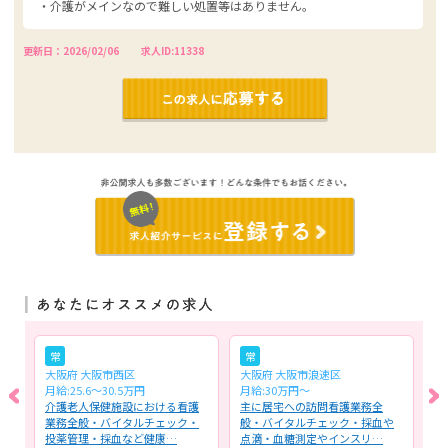
・介護がメインなので難しい処置等はありません。
更新日：2026/02/06
求人ID:11338
常
常
大阪府 大阪市西区
大阪府 大阪市浪速区
大
月給:25.6～30.5万円
月給:30万円～
時
け
介護老人保健施設における看護
主に居宅への訪問看護業務全
療
業務全般・バイタルチェック・
般・バイタルチェック・採血や
概
投薬管理・採血など健康…
点滴・血糖測定やインスリ…
科