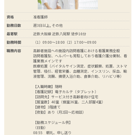
資格
准看護師
勤務日数
週3日以上, その他
最寄駅
近鉄大阪線 近鉄八尾駅 徒歩16分
勤務時間
（1）09:00～18:00（2）17:00～09:00
職務内容
高齢者施設への施設内訪問看護における看護業務全般
訪問看護型、ヘルパーも常駐しており看護介護分業制、看
護業務メインです
医療処置（バイタルサイン測定、症状観察、処置、ストマ
管理、吸引、経管栄養、血糖測定、インスリン、採血、輸
液管理、浣腸、摘便入浴介助、食事介助、リハビリ等）
【入職時期】随時
【看護記録】電子カルテ（タブレット）
【訪問先】サービス付き高齢者向け住宅
【居室数】40室（個室36室、二人部屋4室）
【建物】3階建て
【夜勤】あり（月2回～応相談）
【勤務スケジュール例】
（日勤）
08:55 朝礼、申し送り