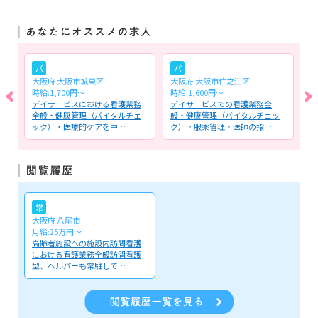
パ
パ
大阪府 大阪市城東区
大阪府 大阪市住之江区
大
時給:1,700円～
時給:1,600円～
月
け
デイサービスにおける看護業務
デイサービスでの看護業務全
慢
病
全般・健康管理（バイタルチェ
般・健康管理（バイタルチェッ
健
ック）・医療的ケアを中…
ク）・服薬管理・医師の指…
滴
常
大阪府 八尾市
月給:25万円～
高齢者施設への施設内訪問看護
における看護業務全般訪問看護
型、ヘルパーも常駐して…