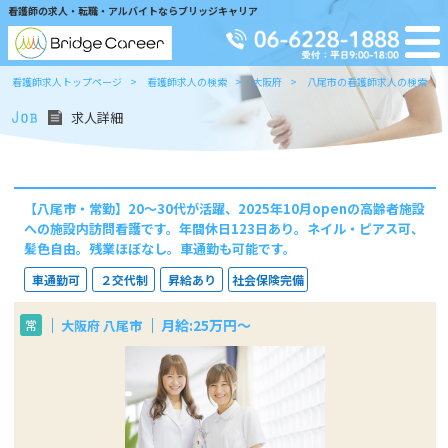
看護師の求人・転職・アルバイトならブリッジキャリア
看護師求人トップページ
看護師求人の検索
大阪府
八尾市の看護師求人の検索
求人詳細
【八尾市・常勤】20～30代が活躍、2025年10月openの高齢者施設
への施設内訪問看護です。年間休日123日あり。ネイル・ピアス可、
髪色自由。残業ほぼなし。車通勤も可能です。
車通勤可
２交代制
昇給あり
社会保険完備
月給:25万円～
大阪府 八尾市
常