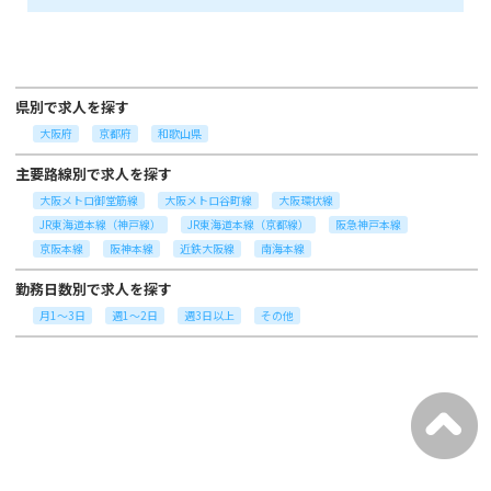
県別で求人を探す
大阪府
京都府
和歌山県
主要路線別で求人を探す
大阪メトロ御堂筋線
大阪メトロ谷町線
大阪環状線
JR東海道本線（神戸線）
JR東海道本線（京都線）
阪急神戸本線
京阪本線
阪神本線
近鉄大阪線
南海本線
勤務日数別で求人を探す
月1～3日
週1～2日
週3日以上
その他