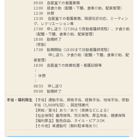
09:00 各居室での看護業務
12:00 昼食介助（配膳・下膳、食事介助、配薬管理）
12:30 休憩
13:30 各居室での看護業務、隔週往診対応、ミーティン
グ、レクリエーション等
17:00 申し送り（17:00より夜勤看護師常駐）、夕食介助
（配膳・下膳、食事介助、配薬管理）
18:00 勤務終了
（夜勤）
17:00 勤務開始（18:00まで日勤看護師常駐）
申し送り、夕食介助（配膳・下膳、食事介助、配
薬管理）
18:00 各居室での医療処置・看護記録等
：
： 休憩
：
08:55 申し送り
09:00 勤務終了
手当・福利厚生
【手当】通勤手当、資格手当、経験手当、地域手当、夜勤
手当（5,000円/回）、固定残業代
【昇給／賞与】あり／あり（実績などによる）
【社会保険】雇用保険、労災保険、厚生年金、健康保険
【福利厚生】髪色自由、ネイル・ピアスOK
【その他】車通勤可（無料駐車場あり）