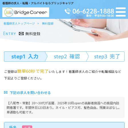
看護師の求人・転職・アルバイトならブリッジキャリア
看護師求人トップページ
無料登録
無料登録
簡単60秒で完了
ご登録は
いたします！看護師求人のご紹介や転職相談など
下記よりご登録ください。
下記の求人を問い合わせる
【八尾市・常勤】20～30代が活躍、2025年10月openの高齢者施設への施設内訪
問看護です。年間休日123日あり。ネイル・ピアス可、髪色自由。残業ほぼなし。
車通勤も可能です。
氏名
必 須