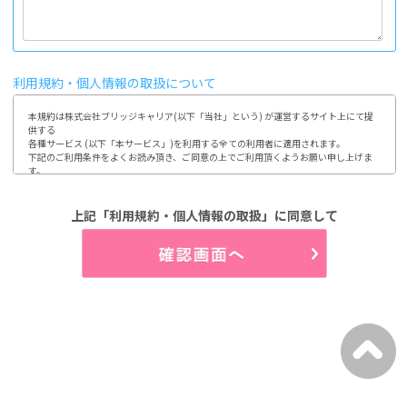
利用規約・個人情報の取扱について
本規約は株式会社ブリッジキャリア(以下「当社」という) が運営するサイト上にて提
供する

各種サービス (以下「本サービス」)を利用する全ての利用者に適用されます。

下記のご利用条件をよくお読み頂き、ご同意の上でご利用頂くようお願い申し上げま
す。

ご利用頂いた場合には、本規約に同意されたものとみなします。

1.第1条 利用及び登録

上記「利用規約・個人情報の取扱」に同意して
利用登録やお申込みは、当社が定める方法によって行って頂きます。

利用者は、自らの意思及び責任において本サイトの利用、登録をするものとします。

又、登録情報に変更が発生した場合、速やかに登録内容を修正するものとします。

(1)開示などのご請求のお申し出先

2.第2条 個人情報の取り扱い

当社は、利用者から取得した個人情報について、別途定める「個人情報保護方針」

「個人情報の取り扱いについて」に従って取り扱うものとします。

3.第3条 禁止事項

利用者は、当社のサービス利用にあたって以下の行為を行わないものとします。

(1)当社、第三者の著作権などの知的財産権を侵害する行為

(2)当社、第三者の財産もしくはプライバシーを侵害する行為

(3)当社、第三者の不利益もしくは損害を与える行為

(4)営業活動及び営利を目的として利用する行為

(5)本サイトにアクセス可能な当社又は他者の情報を改ざん消去する行為
