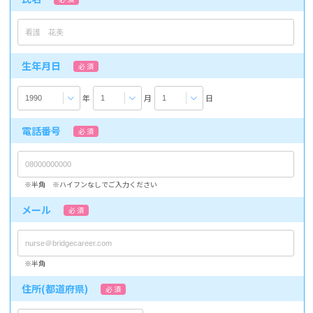
生年月日
必 須
年
月
日
電話番号
必 須
※半角 ※ハイフンなしでご入力ください
メール
必 須
※半角
住所(都道府県)
必 須