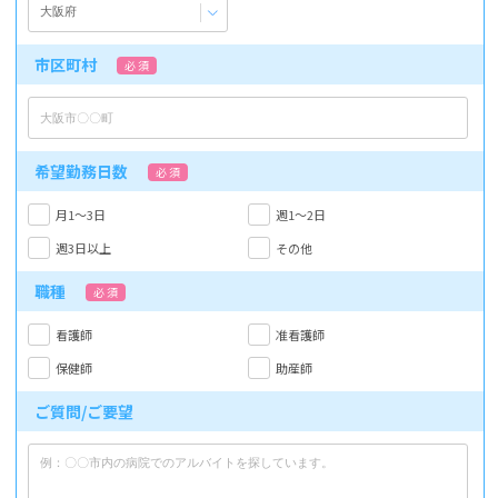
市区町村
必 須
希望勤務日数
必 須
月1～3日
週1～2日
週3日以上
その他
職種
必 須
看護師
准看護師
保健師
助産師
ご質問/ご要望