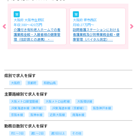
常
常
大阪府 大阪市生野区
大阪府 堺市西区
大
年収:380～420万円
月給:27万円〜
月
介護付き有料老人ホームでの看
訪問看護ステーションにおける
訪
ッ
護業務全般・入居者様の健康管
看護業務及び附帯業務全般・健
般
理（往診医との連携）・…
康管理（バイタル測定）…
ェ
県別で求人を探す
大阪府
京都府
和歌山県
主要路線別で求人を探す
大阪メトロ御堂筋線
大阪メトロ谷町線
大阪環状線
JR東海道本線（神戸線）
JR東海道本線（京都線）
阪急神戸本線
京阪本線
阪神本線
近鉄大阪線
南海本線
勤務日数別で求人を探す
月1～3日
週1～2日
週3日以上
その他