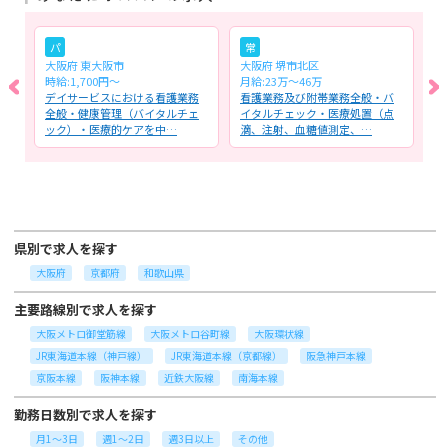
パ
常
大阪府 東大阪市
大阪府 堺市北区
大
時給:1,700円～
月給:23万〜46万
月
る
デイサービスにおける看護業務
看護業務及び附帯業務全般・バ
回
健
全般・健康管理（バイタルチェ
イタルチェック・医療処置（点
に
ック）・医療的ケアを中…
滴、注射、血糖値測定、…
ル
県別で求人を探す
大阪府
京都府
和歌山県
主要路線別で求人を探す
大阪メトロ御堂筋線
大阪メトロ谷町線
大阪環状線
JR東海道本線（神戸線）
JR東海道本線（京都線）
阪急神戸本線
京阪本線
阪神本線
近鉄大阪線
南海本線
勤務日数別で求人を探す
月1～3日
週1～2日
週3日以上
その他