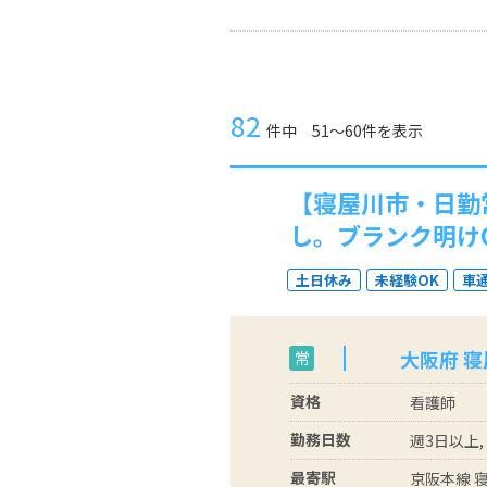
82
件中 51〜60件を表示
【寝屋川市・日勤
し。ブランク明け
土日休み
未経験OK
車
大阪府 
常
資格
看護師
勤務日数
週3日以上,
最寄駅
京阪本線 寝