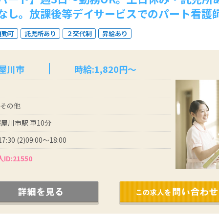
なし。放課後等デイサービスでのパート看護
通勤可
託児所あり
２交代制
昇給あり
寝屋川市
時給:1,820円～
 その他
屋川市駅 車10分
17:30 (2)09:00～18:00
ID:21550