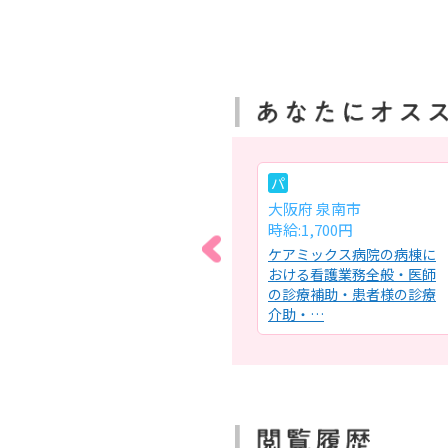
常
パ
大阪府 摂津市
大阪府 泉南市
月給:25万円～
時給:1,700円
おけ
ケアミックス病院の病棟に
ケアミックス病院の病棟に
する
おける看護業務全般【診療
おける看護業務全般・医師
タル
科】内科・消化器内科・循
の診療補助・患者様の診療
環器内…
介助・…