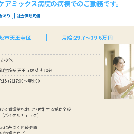
ケアミックス病院の病棟でのご勤務です。
金あり
社会保険完備
大阪市天王寺区
月給:29.7～39.6万円
 その他
御堂筋線 天王寺駅 徒歩10分
7:15 (2)17:00～翌9:00
ける看護業務および付帯する業務全般
（バイタルチェック）
示に基づく医療処置
記録業務など