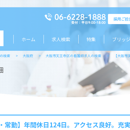
ホーム
求人検索
特集
ブリッ
の検索
大阪府
大阪市天王寺区の看護師求人の検索
【大阪市
細
・常勤】年間休日124日。アクセス良好。充