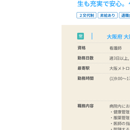
生も充実で安心。
２交代制
昇給あり
退職
大阪府 
常
資格
看護師
勤務日数
週3日以上,
最寄駅
大阪メトロ
勤務時間
(1)9:00～1
職務内容
病院内にお
・健康管理
・服薬管理
・医師の指
・附随する