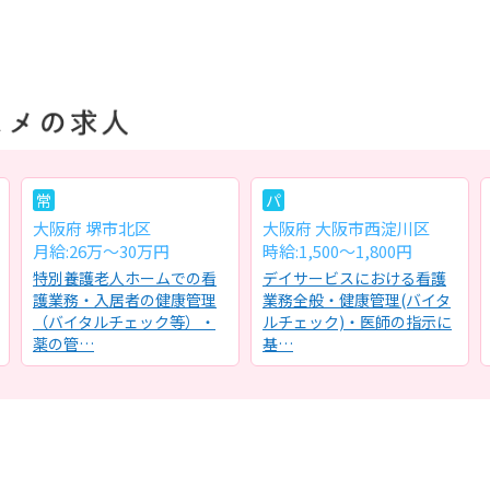
常
パ
大阪府 堺市北区
大阪府 大阪市西淀川区
月給:26万〜30万円
時給:1,500～1,800円
特別養護老人ホームでの看
デイサービスにおける看護
護業務・入居者の健康管理
業務全般・健康管理(バイタ
（バイタルチェック等）・
ルチェック)・医師の指示に
薬の管…
基…