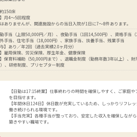
約150床
】月4～5回程度
はありませんが、関連施設からの当日入院が1日に7～8件あります。
手当（上限50,000円／月）、夜勤手当（1回14,500円）、資格手当（24
外手当、住宅手当（18,000円）、家族手当、扶養手当、残業手当
与】あり／年2回（過去実績2.0ヶ月分）
】雇用保険、労災保険、厚生年金、健康保険
】保育料補助（50,000円まで）、退職金制度（勤務年数3年以上）、
で）、研修制度、プリセプター制度
【日勤は17:15終業】仕事終わりの時間を確保しやすく、ご家庭
を目指せます。
【年間休日124日】休日数が充実しているため、しっかりリフレ
働き続けられる環境です。
【手当充実】各種手当が整っており、安定した収入を確保しながら
築きやすい職場です。