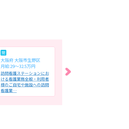
常
常
常
大阪府 大阪市生野区
大阪府 藤井寺市
大
月給:29～32.5万円
月給:28.5～32.3万円
月給
訪問看護ステーションにお
介護付き有料老人ホームに
ホ
ける看護業務全般・利用者
おける看護業務全般・健康
看
様のご自宅や施設への訪問
相談・バイタルチェック・
管
看護業…
インス…
服