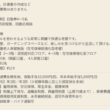
、計画書の作成など
業務はありません
制】日勤帯4～5名
5回程度、回数応相談
徴
ルを思わせるような非常に綺麗で快適な老健です。
堂、ガーデニングスペースなど、楽しみを見つけながら生活して頂ける
護老人保健施設（在宅復帰超強化型老健）
】2～3階：認知症対応フロア、4～5階：在宅復帰強化型フロア
0名（個室12室 、 4人部屋22室）
92名
度】約2.9
費全額支給、夜勤手当10,000円/回、年末年始手当5,000円/日
与】年1回／年2回（※経験年数に応じた固定給を支給）
】雇用保険、労災保険、厚生年金、健康保険
】制服上下貸与、退職金制度、再雇用制度（上限70歳まで）、医療費
資格取得支援制度、永年継続祝金、認可外保育所あり
自転車・バイク通勤可