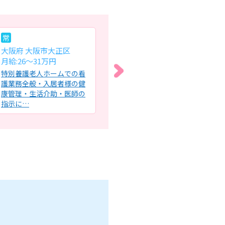
常
常
パ
大阪府 大阪市大正区
大阪府 大阪市都島区
大
月給:26～31万円
月給:28万円～31.5万円
時給
特別養護老人ホームでの看
デイサービスセンターにお
外
護業務全般・入居者様の健
ける看護師業務全般・健康
察
康管理・生活介助・医師の
管理・服薬確認・バイタル
血
指示に…
チェッ…
受