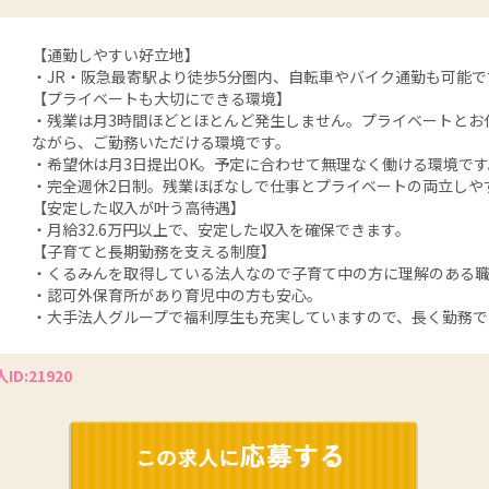
【通勤しやすい好立地】
・JR・阪急最寄駅より徒歩5分圏内、自転車やバイク通勤も可能で
【プライベートも大切にできる環境】
・残業は月3時間ほどとほとんど発生しません。プライベートとお
ながら、ご勤務いただける環境です。
・希望休は月3日提出OK。予定に合わせて無理なく働ける環境です
・完全週休2日制。残業ほぼなしで仕事とプライベートの両立しや
【安定した収入が叶う高待遇】
・月給32.6万円以上で、安定した収入を確保できます。
【子育てと長期勤務を支える制度】
・くるみんを取得している法人なので子育て中の方に理解のある
・認可外保育所があり育児中の方も安心。
・大手法人グループで福利厚生も充実していますので、長く勤務で
ID:21920