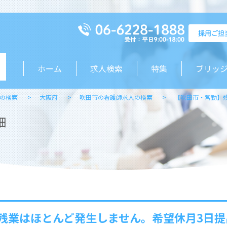
ホーム
求人検索
特集
ブリッ
の検索
大阪府
吹田市の看護師求人の検索
【吹田市・常勤】
細
残業はほとんど発生しません。希望休月3日提