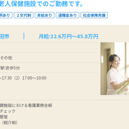
老人保健施設でのご勤務です。
所あり
２交代制
昇給あり
退職金あり
社会保険完備
田市
月給:32.6万円～45.8万円
 その他
駅 徒歩5分
17:30（2）17:00～10:00
健施設における看護業務全般
チェック
管理
（軽介助）