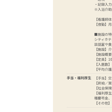
・記録入力
※入浴介助
【看護師体
【夜勤】月
■施設の特
シティホテ
談話室や食
【施設】介
【施設概要
【定員】10
【入居数】
【平均介護
手当・福利厚生
【手当】交通
【昇給／賞
【社会保険
【福利厚生
種慶弔金、
【その他】