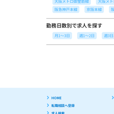
大阪メトロ御堂筋線
大阪メト
阪急神戸本線
京阪本線
勤務日数別で求人を探す
月1～3日
週1～2日
週3
HOME
転職相談へ登録
求人検索