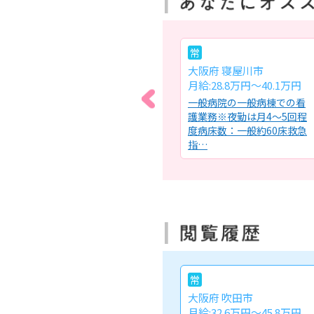
パ
常
大阪府 堺市北区
大阪府 寝屋川市
時給:1,400～1,500円
月給:28.8万円～40.1万円
ン※
特別養護老人ホームでの看
一般病院の一般病棟での看
にて
護業務・入居者の健康管理
護業務※夜勤は月4～5回程
能の
（バイタルチェック等）・
度病床数：一般約60床救急
薬の管…
指…
常
大阪府 吹田市
月給:32.6万円～45.8万円