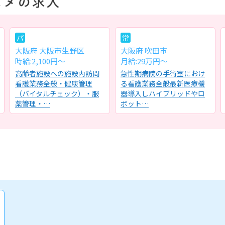
パ
常
大阪府 大阪市生野区
大阪府 吹田市
時給:2,100円～
月給:29万円～
高齢者施設への施設内訪問
急性期病院の手術室におけ
看護業務全般・健康管理
る看護業務全般最新医療機
（バイタルチェック）・服
器導入しハイブリッドやロ
薬管理・…
ボット…