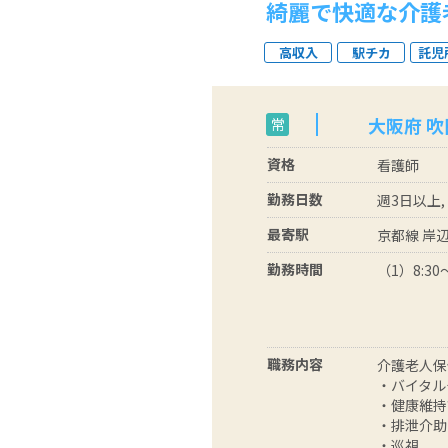
綺麗で快適な介護
高収入
駅チカ
託児
大阪府 吹
常
資格
看護師
勤務日数
週3日以上,
最寄駅
京都線 岸辺
勤務時間
（1）8:30～
職務内容
介護老人保
・バイタル
・健康維持
・排泄介助
・巡視