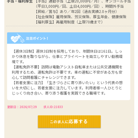
手当・福利厚生
【手当】通勤手当（上限20,000円／月）、オンコール手当
（平日3,000円／回、土日4,000円／回）、時間外手当
【昇給／賞与】あり／年2回（過去実績2.0ヶ月分）
【社会保険】雇用保険、労災保険、厚生年金、健康保険
【福利厚生】再雇用制度（上限70歳まで）
【週休3日制】週休3日制を採用しており、年間休日は161日。しっ
かり休息を取りながら、仕事とプライベートを両立しやすい勤務環
境です。
【運転免許不要】訪問は電動アシスト自転車または公共交通機関を
利用するため、運転免許は不要です。車の運転に不安がある方も安
心して訪問看護にチャレンジできます。
【若者支援に注力】「生きづらさに寄り添いたい」という代表の想
いを大切にし、若者支援に注力しています。利用者様一人ひとりと
じっくり向き合い、寄り添う看護を実践できる職場です。
更新日：2026/07/29
求人ID:21833