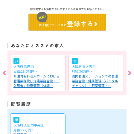
パ
常
大阪府 吹田市
大阪府 東大阪市
大
日給:28,075円～
月給:30万円～
日
看
介護付有料老人ホームにおける
訪問看護ステーションでの看護
介
管
看護業務及び介護業務全般・ご
業務全般・健康管理（バイタル
看
入居者の健康管理（体調…
チェック）・服薬管理・…
型
常
大阪府 大阪市中央区
月給:27万円～