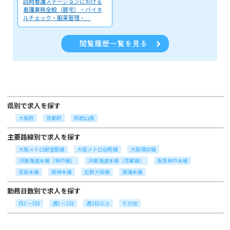
訪問看護ステーションにおける
看護業務全般（居宅）・バイタ
ルチェック・服薬管理・…
県別で求人を探す
大阪府
京都府
和歌山県
主要路線別で求人を探す
大阪メトロ御堂筋線
大阪メトロ谷町線
大阪環状線
JR東海道本線（神戸線）
JR東海道本線（京都線）
阪急神戸本線
京阪本線
阪神本線
近鉄大阪線
南海本線
勤務日数別で求人を探す
月1～3日
週1～2日
週3日以上
その他