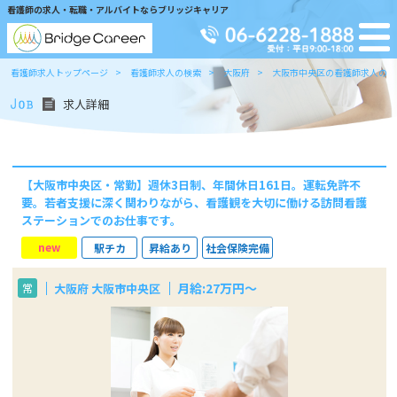
看護師の求人・転職・アルバイトならブリッジキャリア
看護師求人トップページ
看護師求人の検索
大阪府
大阪市中央区の看護師求人の検
求人詳細
【大阪市中央区・常勤】週休3日制、年間休日161日。運転免許不
要。若者支援に深く関わりながら、看護観を大切に働ける訪問看護
ステーションでのお仕事です。
new
駅チカ
昇給あり
社会保険完備
月給:27万円～
大阪府 大阪市中央区
常