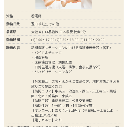
資格
看護師
勤務日数
週3日以上, その他
最寄駅
大阪メトロ堺筋線 日本橋駅 徒歩3分
勤務時間
(1)8:00～17:00 (2)9:30～18:30 (3)11:00～20:00
職務内容
訪問看護ステーションにおける看護業務全般（居宅）
・バイタルチェック
・服薬管理
・医療機器管理、創傷処置
・日常生活支援（入浴、排泄、食事支援など）
・リハビリテーションなど
【対象範囲】赤ちゃんからご高齢の方、精神疾患からお看
取りまで幅広く対応
【訪問エリア】中央区・浪速区・西区・天王寺区・西成
区・北区・都島区・東成区
【訪問手段】電動自転車、公共交通機関
【訪問件数】5～6件／日（1件30分程度）
【オンコール】あり：月8回程度（平日6回＋土日2回）・
出動1回未満／月
【電子カルテ】あり