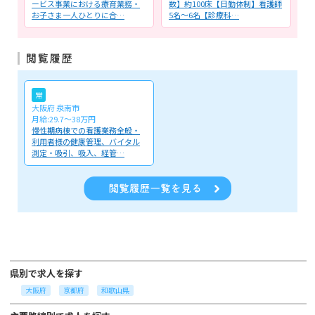
の
ービス事業における療育業務・
数】約100床【日勤体制】看護師
看
お子さま一人ひとりに合…
5名～6名【診療科…
ェ
常
大阪府 泉南市
月給:29.7～38万円
慢性期病棟での看護業務全般・
利用者様の健康管理、バイタル
測定・吸引、吸入、経管…
県別で求人を探す
大阪府
京都府
和歌山県