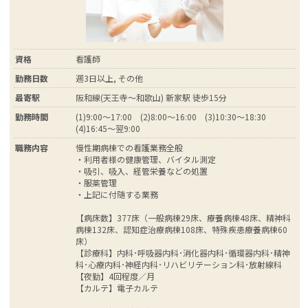
資格
看護師
勤務日数
週3日以上, その他
最寄駅
阪和線(天王寺～和歌山) 新家駅 徒歩15分
勤務時間
(1)9:00～17:00 (2)8:00～16:00 (3)10:30～18:30
(4)16:45～翌9:00
職務内容
慢性期病棟での看護業務全般
・利用者様の健康管理、バイタル測定
・吸引、吸入、経管栄養などの処置
・服薬管理
・上記に付随する業務
【病床数】377床（一般病棟29床、療養病棟48床、精神科
病棟132床、認知症治療病棟108床、特殊疾患療養病棟60
床）
【診療科】内科･呼吸器内科･消化器内科･循環器内科･精神
科･心療内科･神経内科･リハビリテーション科･放射線科
【夜勤】4回程度／月
【カルテ】電子カルテ