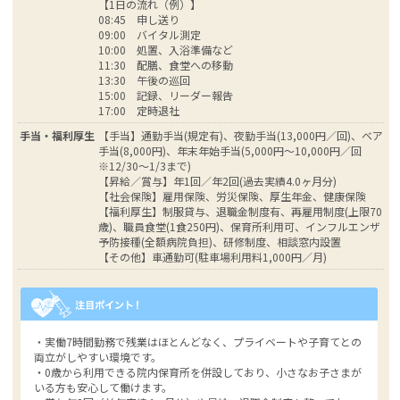
【1日の流れ（例）】
08:45 申し送り
09:00 バイタル測定
10:00 処置、入浴準備など
11:30 配膳、食堂への移動
13:30 午後の巡回
15:00 記録、リーダー報告
17:00 定時退社
手当・福利厚生
【手当】通勤手当(規定有)、夜勤手当(13,000円／回)、ベア
手当(8,000円)、年末年始手当(5,000円～10,000円／回
※12/30～1/3まで)
【昇給／賞与】年1回／年2回(過去実績4.0ヶ月分)
【社会保険】雇用保険、労災保険、厚生年金、健康保険
【福利厚生】制服貸与、退職金制度有、再雇用制度(上限70
歳)、職員食堂(1食250円)、保育所利用可、インフルエンザ
予防接種(全額病院負担)、研修制度、相談窓内設置
【その他】車通勤可(駐車場利用料1,000円／月)
・実働7時間勤務で残業はほとんどなく、プライベートや子育てとの
両立がしやすい環境です。
・0歳から利用できる院内保育所を併設しており、小さなお子さまが
いる方も安心して働けます。