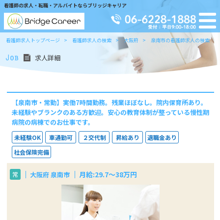
看護師の求人・転職・アルバイトならブリッジキャリア
看護師求人トップページ
看護師求人の検索
大阪府
泉南市の看護師求人の検索
求人詳細
【泉南市・常勤】実働7時間勤務。残業ほぼなし。院内保育所あり。
未経験やブランクのある方歓迎。安心の教育体制が整っている慢性期
病院の病棟でのお仕事です。
未経験OK
車通勤可
２交代制
昇給あり
退職金あり
社会保険完備
月給:29.7～38万円
大阪府 泉南市
常