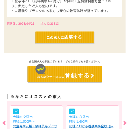
・賞与年2回（前年実績4ヶ月分）や昇給・退職金制度も整ってお
り、安定した収入も魅力です。
・未経験やブランクのある方も安心の教育体制が整っています。
更新日：2026/04/27
求人ID:21513
パ
パ
大阪府 交野市
大阪府 八尾市
大
時給:1,500円～
時給:1,600円
月
児童発達支援・放課後等デイサ
病棟における看護業務全般【床
住