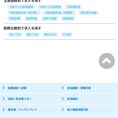
主要路線別で求人を探す
大阪メトロ御堂筋線
大阪メトロ谷町線
大阪環状線
JR東海道本線（神戸線）
JR東海道本線（京都線）
阪急神戸本線
京阪本線
阪神本線
近鉄大阪線
南海本線
勤務日数別で求人を探す
月1～3日
週1～2日
週3日以上
その他
転職相談へ登録
会社概要・事業内容
採用ご担当者さまへ
利用規約
著作権・リンクについて
個人情報保護方針