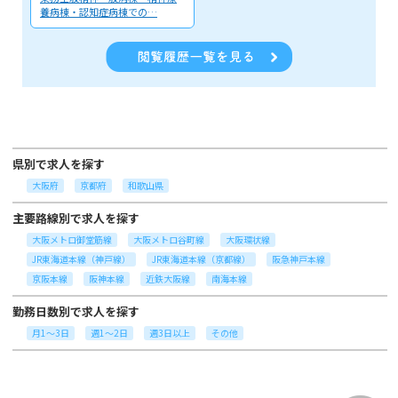
養病棟・認知症病棟での…
県別で求人を探す
大阪府
京都府
和歌山県
主要路線別で求人を探す
大阪メトロ御堂筋線
大阪メトロ谷町線
大阪環状線
JR東海道本線（神戸線）
JR東海道本線（京都線）
阪急神戸本線
京阪本線
阪神本線
近鉄大阪線
南海本線
勤務日数別で求人を探す
月1～3日
週1～2日
週3日以上
その他