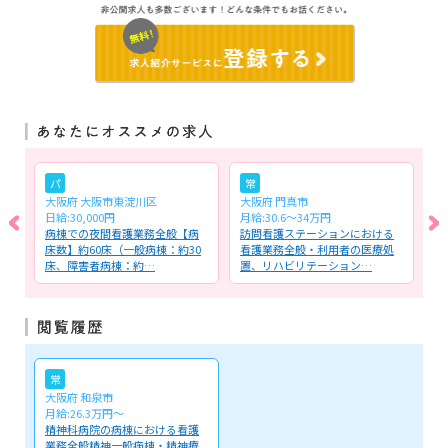
パ
常
大阪府 大阪市東淀川区
大阪府 門真市
大
日給:30,000円
月給:30.6～34万円
時
よ
病棟での夜間看護業務全般【病
訪問看護ステーションにおける
デ
管
床数】約60床（一般病棟：約30
看護業務全般・利用者の医療処
イ
床、障害者病棟：約…
置、リハビリテーション…
察
常
大阪府 和泉市
月給:26.3万円～
精神科病院の病棟における看護
業務全般精神一般病棟・精神療