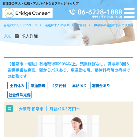
看護師の求人・転職・アルバイトならブリッジキャリア
看護師求人トップページ
看護師求人の検索
大阪府
和泉市の看護師求人の検索
求人詳細
【和泉市・常勤】有給取得率90％以上。残業ほぼなし。賞与年3回＆
各種手当も豊富。駅からバスあり、車通勤も可。精神科病院の病棟で
の勤務です。
土日休み
車通勤可
２交代制
昇給あり
退職金あり
社会保険完備
月給:26.3万円～
大阪府 和泉市
常