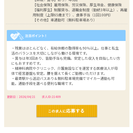
【社会保険】雇用保険、労災保険、厚生年金、健康保険
【福利厚生】制服貸与、退職金制度（勤続3年以上）、再雇
用制度（上限65歳まで）、食事手当（1回100円）
【その他】車通勤可（無料駐車場あり）
・残業はほとんどなく、有給休暇の取得率も90％以上。仕事と私生
活のバランスを大切にしながら働ける環境です。
・賞与は年3回あり、皆勤手当も完備。安定した収入を目指したい方
にもおすすめです。
・精神科病院やクリニック、介護施設などを運営する医療法人が母
体で経営基盤も安定。腰を据えて長くご勤務いただけます。
・最寄駅から送迎バスあり＆無料駐車場完備でマイカー通勤も可
能。通勤手段を選べる便利な職場です。
更新日：2026/04/21
求人ID:21409