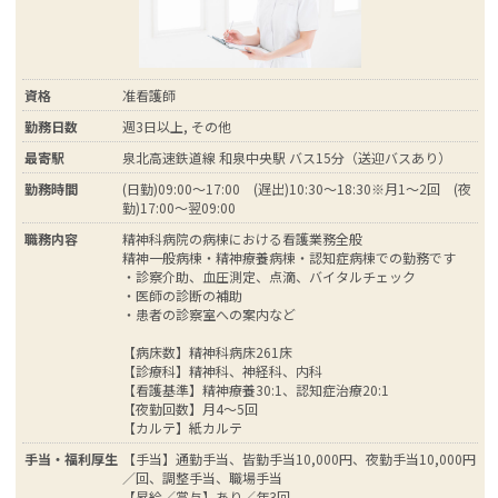
資格
准看護師
勤務日数
週3日以上, その他
最寄駅
泉北高速鉄道線 和泉中央駅 バス15分（送迎バスあり）
勤務時間
(日勤)09:00～17:00 (遅出)10:30～18:30※月1～2回 (夜
勤)17:00～翌09:00
職務内容
精神科病院の病棟における看護業務全般
精神一般病棟・精神療養病棟・認知症病棟での勤務です
・診察介助、血圧測定、点滴、バイタルチェック
・医師の診断の補助
・患者の診察室への案内など
【病床数】精神科病床261床
【診療科】精神科、神経科、内科
【看護基準】精神療養30:1、認知症治療20:1
【夜勤回数】月4～5回
【カルテ】紙カルテ
手当・福利厚生
【手当】通勤手当、皆勤手当10,000円、夜勤手当10,000円
／回、調整手当、職場手当
【昇給／賞与】あり／年3回