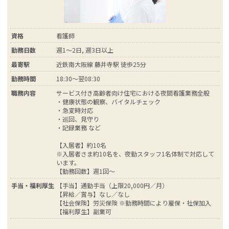
資格
看護師
勤務日数
週1～2日, 週3日以上
最寄駅
近鉄南大阪線 藤井寺駅 徒歩25分
勤務時間
18:30～翌08:30
職務内容
サービス付き高齢者向け住宅における夜間看護業務全般
・健康状態の観察、バイタルチェック
・急変時対応
・巡回、見守り
・記録業務 など
【入居者】約10名
※入居者さま約10名を、夜勤スタッフ1名体制で対応して
います。
【勤務回数】週1回～
手当・福利厚生
【手当】通勤手当（上限20,000円／月）
【昇給／賞与】なし／なし
【社会保険】労災保険 ※勤務時間により雇保・社保加入
【福利厚生】副業可