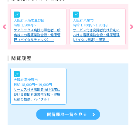
パ
パ
大阪府 大阪市生野区
大阪府 八尾市
大
時給:1,500円～
時給:1,700円～1,800円
月
業
ケアミックス病院の障害者一般
サービス付き高齢者向け住宅に
介
訪
病棟での看護業務全般・健康管
おける看護業務全般・健康管理
業
理（バイタルチェック）…
(バイタル測定)・服薬…
チ
パ
大阪府 羽曳野市
日給:18,000円〜19,000円
サービス付き高齢者向け住宅に
おける夜間看護業務全般・健康
状態の観察、バイタルチ…