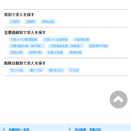
県別で求人を探す
大阪府
京都府
和歌山県
主要路線別で求人を探す
大阪メトロ御堂筋線
大阪メトロ谷町線
大阪環状線
JR東海道本線（神戸線）
JR東海道本線（京都線）
阪急神戸本線
京阪本線
阪神本線
近鉄大阪線
南海本線
勤務日数別で求人を探す
月1～3日
週1～2日
週3日以上
その他
転職相談へ登録
会社概要・事業内容