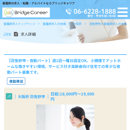
看護師の求人・転職・アルバイトならブリッジキャリア
看護師求人トップページ
看護師求人の検索
大阪府
羽曳野市の看護師求人の検索
求人詳細
【羽曳野市・夜勤パート】週1回～曜日固定OK。小規模でアットホ
ームな働きやすい環境。サービス付き高齢者向け住宅での希少な夜
勤パート募集です。
夜勤専従
日給:18,000円〜19,000
大阪府 羽曳野市
パ
円