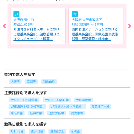
パ
常
大阪府 豊中市
大阪府 大阪市浪速区
大
時給:1,626円
月給:35万円～45万円
月
問
介護付き有料老人ホームにおけ
訪問看護ステーションにおける
ク
チ
る看護業務全般・健康管理（バ
看護業務全般・医療処置や状態
看
イタルチェック）・服薬…
観察・服薬管理・精神疾…
務
県別で求人を探す
大阪府
京都府
和歌山県
主要路線別で求人を探す
大阪メトロ御堂筋線
大阪メトロ谷町線
大阪環状線
JR東海道本線（神戸線）
JR東海道本線（京都線）
阪急神戸本線
京阪本線
阪神本線
近鉄大阪線
南海本線
勤務日数別で求人を探す
月1～3日
週1～2日
週3日以上
その他