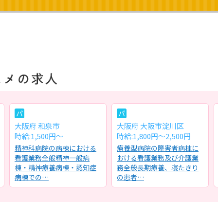
パ
パ
大阪府 和泉市
大阪府 大阪市淀川区
時給:1,500円～
時給:1,800円～2,500円
精神科病院の病棟における
療養型病院の障害者病棟に
看護業務全般精神一般病
おける看護業務及び介護業
棟・精神療養病棟・認知症
務全般長期療養、寝たきり
病棟での…
の患者…