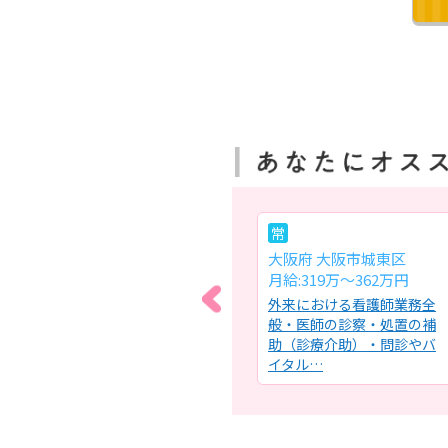
常
常
大阪府 大阪市平野区
大阪府 大阪市城東区
月給:29.8万円～
月給:319万～362万円
ステ
病棟での看護業務全般・バ
外来における看護師業務全
業
イタルチェック・点滴、注
般・医師の診察・処置の補
ち上
射・服薬管理等【病床数】
助（診療介助）・問診やバ
69床…
イタル…