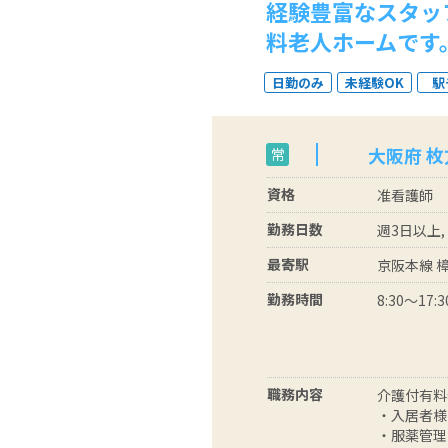
経験豊富なスタッ
料老人ホームです
日勤のみ
未経験OK
駅
大阪府 枚
常
資格
准看護師
勤務日数
週3日以上,
最寄駅
京阪本線 
勤務時間
8:30～17:3
職務内容
介護付有料
・入居者様
・服薬管理