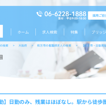
ホーム
求人検索
特集
ブリッ
の検索
大阪府
枚方市の看護師求人の検索
【枚方市・日勤常
細
勤】日勤のみ、残業はほぼなし。駅から徒歩