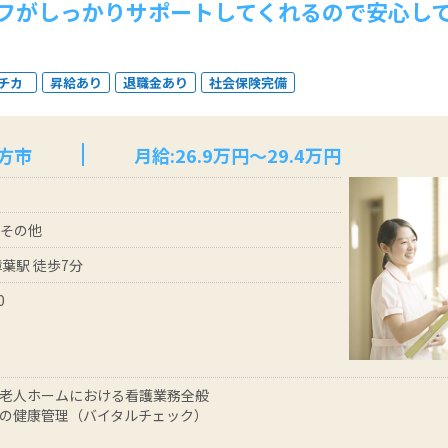
フがしっかりサポートしてくれるので安心し
。
チカ
昇給あり
退職金あり
社会保険完備
方市
月給:26.9万円～29.4万円
 その他
樟葉駅 徒歩7分
0
老人ホームにおける看護業務全般
の健康管理（バイタルチェック）