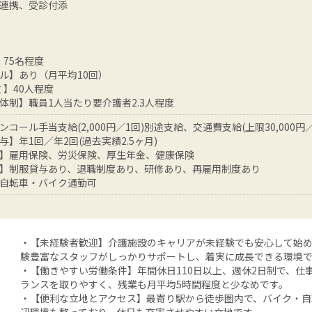
連携、受診付添
】75名程度
ル】あり（月平均10回）
 】40人程度
体制】職員1人当たり要介護者2.3人程度
コール手当支給(2,000円／1回)別途支給、交通費支給(上限30,000円／
与】年1回／年2回(過去実績2.5ヶ月)
】雇用保険、労災保険、厚生年金、健康保険
】制服貸与あり、退職制度あり、研修あり、再雇用制度あり
自転車・バイク通勤可
・【未経験者歓迎】介護施設のキャリアが未経験でも安心して始
験豊富なスタッフがしっかりサポートし、着実に成長できる環境
・【働きやすい労働条件】年間休日110日以上、週休2日制で、仕
ランスを取りやすく、残業も月平均5時間程度と少なめです。
・【便利な立地とアクセス】最寄り駅から徒歩圏内で、バイク・自