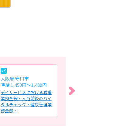
パ
パ
パ
大阪府 守口市
大阪府 大阪市西淀川区
大
時給:1,450円～1,480円
時給:1,500～1,800円
時給
デイサービスにおける看護
デイサービスにおける看護
内
業務全般・入浴前後のバイ
業務全般・健康管理(バイタ
問
タルチェック・健康管理業
ルチェック)・医師の指示に
般
務全般…
基…
定