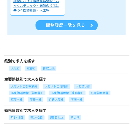
病棟における看護業務全般・バ
イタルチェック・医師の指示に
基づく医療処置・人工呼…
県別で求人を探す
大阪府
京都府
和歌山県
主要路線別で求人を探す
大阪メトロ御堂筋線
大阪メトロ谷町線
大阪環状線
JR東海道本線（神戸線）
JR東海道本線（京都線）
阪急神戸本線
京阪本線
阪神本線
近鉄大阪線
南海本線
勤務日数別で求人を探す
月1～3日
週1～2日
週3日以上
その他