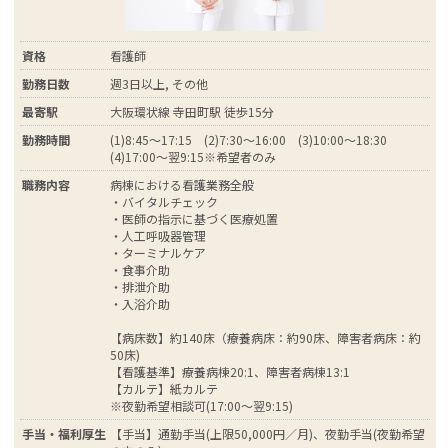
資格
看護師
勤務日数
週3日以上, その他
最寄駅
大阪環状線 寺田町駅 徒歩15分
勤務時間
(1)8:45～17:15 (2)7:30～16:00 (3)10:00～18:30
(4)17:00～翌9:15※希望者のみ
職務内容
病棟における看護業務全般
・バイタルチェック
・医師の指示に基づく医療処置
・人工呼吸器管理
・ターミナルケア
・食事介助
・排泄介助
・入浴介助
【病床数】約140床（療養病床：約90床、障害者病床：約
50床)
【看護基準】療養病棟20:1、障害者病棟13:1
【カルテ】紙カルテ
※夜勤希望相談可(17:00～翌9:15)
手当・福利厚生
【手当】通勤手当(上限50,000円／月)、夜勤手当(夜勤希望