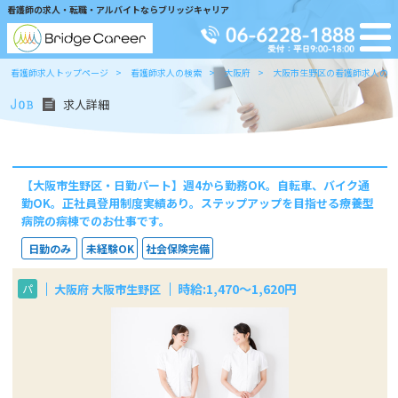
看護師の求人・転職・アルバイトならブリッジキャリア
看護師求人トップページ
看護師求人の検索
大阪府
大阪市生野区の看護師求人の検
求人詳細
【大阪市生野区・日勤パート】週4から勤務OK。自転車、バイク通
勤OK。正社員登用制度実績あり。ステップアップを目指せる療養型
病院の病棟でのお仕事です。
日勤のみ
未経験OK
社会保険完備
時給:1,470～1,620円
大阪府 大阪市生野区
パ