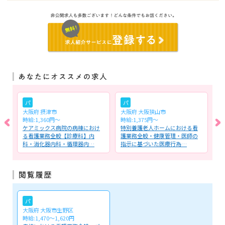
パ
パ
大阪府 摂津市
大阪府 大阪狭山市
大
時給:1,360円〜
時給:1,375円～
月
・
ケアミックス病院の病棟におけ
特別養護老人ホームにおける看
看
療
る看護業務全般【診療科】内
護業務全般・健康管理・医師の
お
科・消化器内科・循環器内…
指示に基づいた医療行為…
き
パ
大阪府 大阪市生野区
時給:1,470～1,620円