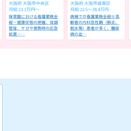
大阪府 大阪市中央区
大阪府 大阪市城東区
月給:23.1万円～
月給:22.5～28.4万円
保育園における看護業務全
病棟での看護業務全般※高
般・健康状態の把握、体調
齢者の内科急性期（肺炎、
管理、ケガや発熱時の応急
脱水等）患者が多く、糖尿
処置・…
病の血…