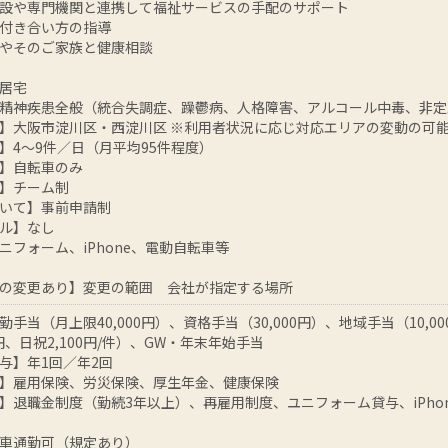
設や専門機関と連携して福祉サービスの手配のサポート
付き合い方の指導
やそのご家族と健康相談
居宅
精神疾患全般（統合失調症、躁鬱病、人格障害、アルコール中毒、非定
】大阪市淀川区・西淀川区 ※利用者状況に応じ対応エリアの変動の可
】4～9件／日（月平均95件程度）
】自転車のみ
】チーム制
いて】事前申請制
ル】なし
ニフォーム、iPhone、電動自転車等
の変更あり】変更の範囲 会社が指定する場所
勤手当（月上限40,000円）、資格手当（30,000円）、地域手当（10,
0円、日祝2,100円/件）、GW・年末年始手当
与】年1回／年2回
】雇用保険、労災保険、厚生年金、健康保険
】退職金制度（勤続3年以上）、再雇用制度、ユニフォーム貸与、iPho
車通勤可（規定あり）