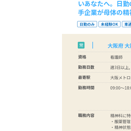
いあなたへ。日勤
手企業が母体の精
日勤のみ
未経験OK
車
大阪府 
常
資格
看護師
勤務日数
週3日以上,
最寄駅
大阪メトロ
勤務時間
09:00～18:
職務内容
精神科に特
・服薬管理
・精神状態