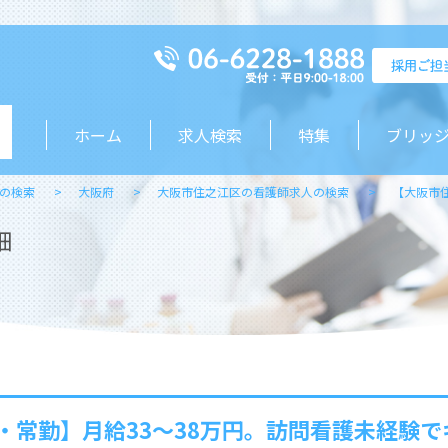
ホーム
求人検索
特集
ブリッ
の検索
大阪府
大阪市住之江区の看護師求人の検索
【大阪市
細
・常勤】月給33～38万円。訪問看護未経験