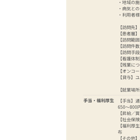
・地域の施
・病気との
・利用者様
【訪問先】
【患者層】
【訪問範囲
【訪問件数
【訪問手段
【看護体制
【残業につ
【オンコー
【貸与】ユ
【就業場所
手当・福利厚生
【手当】通
650〜80
【昇給／賞
【社会保険
【福利厚生
布
【その他】