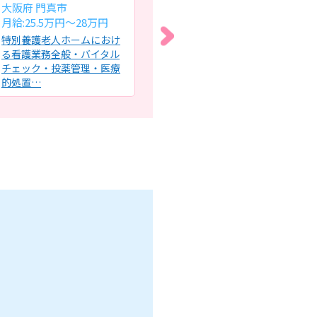
大阪府 門真市
大阪府 大阪市西区
大
月給:25.5万円～28万円
時給:1,177円～
時給
特別養護老人ホームにおけ
企業主導型保育園での看護
デ
る看護業務全般・バイタル
業務全般・園児および職員
業
チェック・投薬管理・医療
の健康・体調管理・園内の
用
的処置…
衛生管…
バ