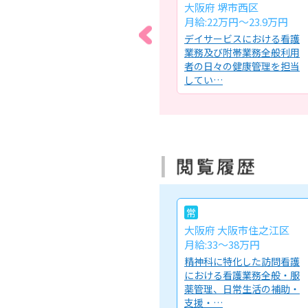
大阪府 岸和田市
大阪府 堺市西区
月給:30.4万円～
月給:22万円～23.9万円
け住
急性期病院の脳神経外科一
デイサービスにおける看護
看護
般病棟における看護師業務
業務及び附帯業務全般利用
理・
全般【看護基準】7:1【看護
者の日々の健康管理を担当
方…
してい…
常
大阪府 大阪市住之江区
月給:33～38万円
精神科に特化した訪問看護
における看護業務全般・服
薬管理、日常生活の補助・
支援・…