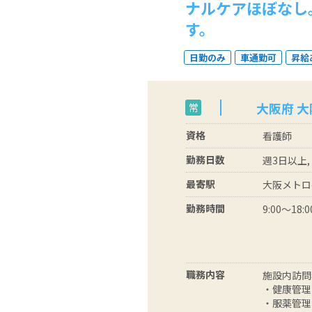
ナルケアほぼなし
す。
日勤のみ
車通勤可
昇給
大阪府 
常
資格
看護師
勤務日数
週3日以上,
最寄駅
大阪メトロ
勤務時間
9:00～18:0
職務内容
施設内訪問
・健康管理
・服薬管理