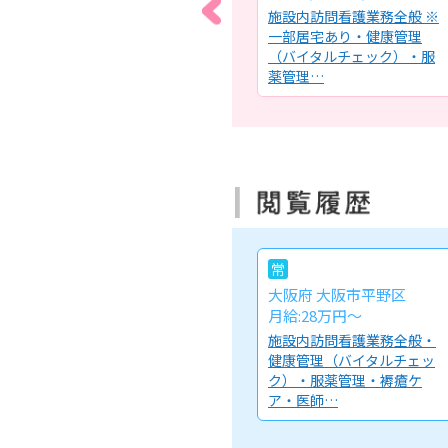
にお
特別養護老人ホームにおけ
施設内訪問看護業務全般 ※
康管
る看護職員業務全般【施
一部居宅あり・健康管理
）・
設】特別養護老人ホーム
（バイタルチェック）・服
（ユニット…
薬管理…
常
大阪府 大阪市平野区
月給:28万円～
施設内訪問看護業務全般・
健康管理（バイタルチェッ
ク）・服薬管理・褥瘡ケ
ア・医師…