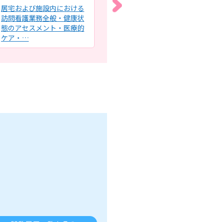
居宅および施設内における
訪問看護ステーションでの
訪
訪問看護業務全般・健康状
看護師業務全般・健康管理
け
態のアセスメント・医療的
（バイタルチェック）・医
全
ケア・…
師の指…
報