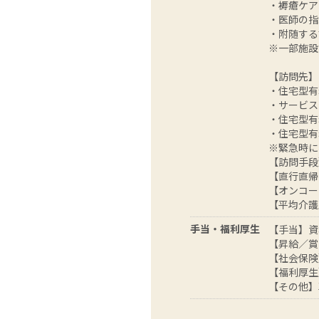
・褥瘡ケア
・医師の指
・附随する
※一部施設
【訪問先】
・住宅型有
・サービス
・住宅型有
・住宅型有
※緊急時に
【訪問手段
【直行直帰
【オンコー
【平均介護度
手当・福利厚生
【手当】資
【昇給／賞
【社会保険
【福利厚生
【その他】