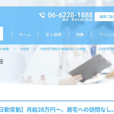
ホーム
求人検索
特集
ブリッ
の検索
大阪府
大阪市平野区の看護師求人の検索
【大阪市平
細
日勤常勤】月給28万円～。居宅への訪問なし