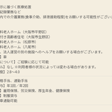
示に基づく医療処置
記録業務など
内での介護業務(食事介助、排泄援助程度)をお願いする可能性がござい
料老人ホーム（大阪市平野区）
付き高齢者住宅（大阪市生野区）
料老人ホーム（松原市）
料老人ホーム（八尾市）
、法人運営の別の施設へのヘルプをお願いする場合がございます。
】車
について】ご経験に応じて可能
ル】なし ※利用者様の状況によっては変わる場合があります。
】2.8～4.0
格手当、通勤手当
与】年1回／年2回
】雇用保険、労災保険、厚生年金、健康保険
】制服貸与
車通勤可能