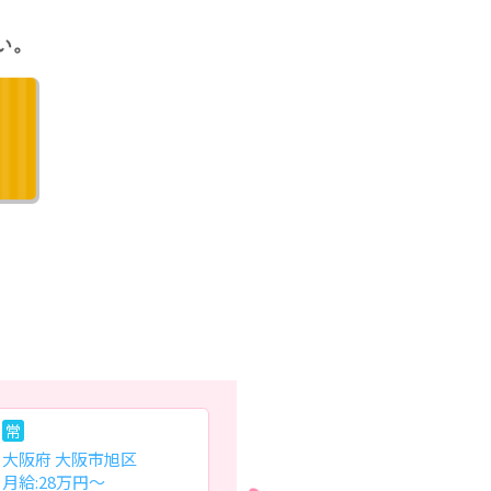
常
パ
常
大阪府 大阪市旭区
大阪府 大阪狭山市
大
月給:28万円～
日給:2,500円～
月給