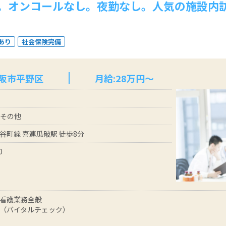
。オンコールなし。夜勤なし。人気の施設内
あり
社会保険完備
大阪市平野区
月給:28万円～
 その他
谷町線 喜連瓜破駅 徒歩8分
0
看護業務全般
（バイタルチェック）