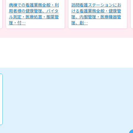
病棟での看護業務全般・利
訪問看護ステーションにお
用者様の健康管理、バイタ
ける看護業務全般・健康管
ル測定・医療処置・服薬管
理、内服管理・医療機器管
理・付…
理、創…