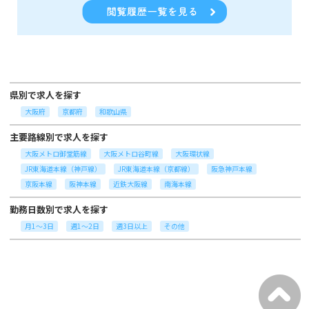
県別で求人を探す
大阪府
京都府
和歌山県
主要路線別で求人を探す
大阪メトロ御堂筋線
大阪メトロ谷町線
大阪環状線
JR東海道本線（神戸線）
JR東海道本線（京都線）
阪急神戸本線
京阪本線
阪神本線
近鉄大阪線
南海本線
勤務日数別で求人を探す
月1～3日
週1～2日
週3日以上
その他