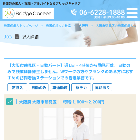
看護師の求人・転職・アルバイトならブリッジキャリア
看護師求人トップページ
看護師求人の検索
大阪府
大阪市鶴見区の看護師求人の検
求人詳細
【大阪市鶴見区・日勤パート】週1日・4時間から勤務可能。日勤の
みで残業ほぼ発生しません。Wワークの方やブランクのある方におす
すめの訪問看護ステーションでの看護業務です。
高収入
日勤のみ
車通勤可
駅チカ
昇給あり
時給:1,800～2,200円
大阪府 大阪市鶴見区
パ