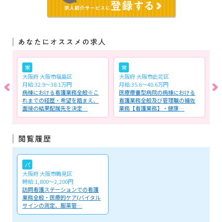
常
常
大阪府 大阪市福島区
大阪府 大阪市此花区
大
月給:32.9～38.1万円
月給:35.6～40.6万円
月
業
病棟における看護業務全般※こ
医療療養型病院の病棟における
一
者
れまでの経歴・希望を踏まえ、
看護業務全般及び管理職の補佐
る
面接の結果配属先を決定…
業務【看護業務】・健康…
認
パ
大阪府 大阪市鶴見区
時給:1,800～2,200円
訪問看護ステーションでの看護
業務全般・医療的ケア(バイタル
サインの測定、服薬管…