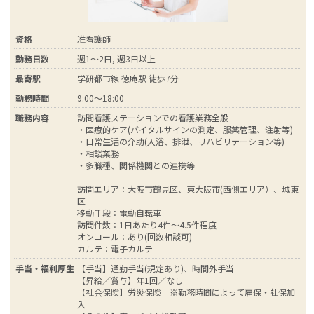
資格
准看護師
勤務日数
週1～2日, 週3日以上
最寄駅
学研都市線 徳庵駅 徒歩7分
勤務時間
9:00～18:00
職務内容
訪問看護ステーションでの看護業務全般
・医療的ケア(バイタルサインの測定、服薬管理、注射等)
・日常生活の介助(入浴、排泄、リハビリテーション等)
・相談業務
・多職種、関係機関との連携等
訪問エリア：大阪市鶴見区、東大阪市(西側エリア）、城東
区
移動手段：電動自転車
訪問件数：1日あたり4件～4.5件程度
オンコール：あり(回数相談可)
カルテ：電子カルテ
手当・福利厚生
【手当】通勤手当(規定あり)、時間外手当
【昇給／賞与】年1回／なし
【社会保険】労災保険 ※勤務時間によって雇保・社保加
入