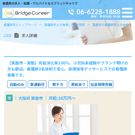
看護師の求人・転職・アルバイトならブリッジキャリア
看護師求人トップページ
看護師求人の検索
大阪府
箕面市の看護師求人の検索
求人詳細
【箕面市・常勤】有給消化率100％。小児科未経験やブランク明けの
方も歓迎。看護師3名体制で安心。放課後等デイサービスでの看護師
募集です。
日勤のみ
車通勤可
駅チカ
昇給あり
社会保険完備
月給:28万円～
大阪府 箕面市
常