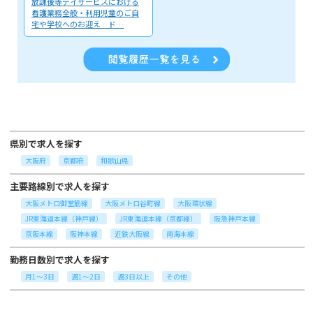
放課後等デイサービスにおける
看護業務全般・利用児童のご自
宅や学校へのお迎え ド…
県別で求人を探す
大阪府
京都府
和歌山県
主要路線別で求人を探す
大阪メトロ御堂筋線
大阪メトロ谷町線
大阪環状線
JR東海道本線（神戸線）
JR東海道本線（京都線）
阪急神戸本線
京阪本線
阪神本線
近鉄大阪線
南海本線
勤務日数別で求人を探す
月1～3日
週1～2日
週3日以上
その他