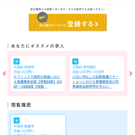
常
常
大阪府 摂津市
大阪府 堺市西区
大
月給:36万円～
月給:28万円～30万円
時
テ
ケアミックス病院の病棟におけ
小児に特化した訪問看護ステー
リ
び
る看護業務全般【夜勤回数】月8
ションにおける看護業務及び附
看
回～10回程度【夜勤…
帯業務全般堺市を中心に…
タ
常
大阪府 箕面市
月給:28万円～