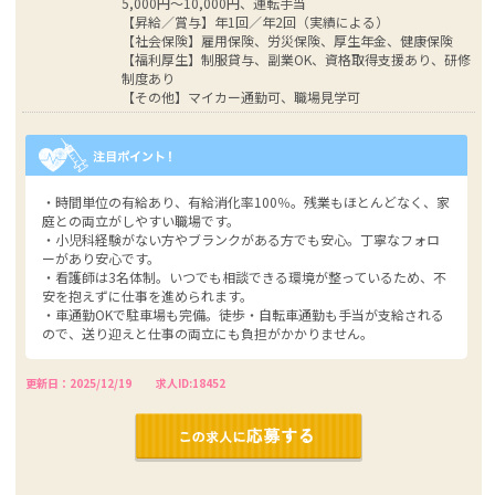
5,000円～10,000円、運転手当
【昇給／賞与】年1回／年2回（実績による）
【社会保険】雇用保険、労災保険、厚生年金、健康保険
【福利厚生】制服貸与、副業OK、資格取得支援あり、研修
制度あり
【その他】マイカー通勤可、職場見学可
・時間単位の有給あり、有給消化率100％。残業もほとんどなく、家
庭との両立がしやすい職場です。
・小児科経験がない方やブランクがある方でも安心。丁寧なフォロ
ーがあり安心です。
・看護師は3名体制。いつでも相談できる環境が整っているため、不
安を抱えずに仕事を進められます。
・車通勤OKで駐車場も完備。徒歩・自転車通勤も手当が支給される
ので、送り迎えと仕事の両立にも負担がかかりません。
更新日：2025/12/19
求人ID:18452