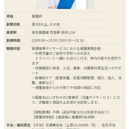
資格
看護師
勤務日数
週3日以上, その他
最寄駅
阪急箕面線 牧落駅 徒歩12分
勤務時間
(1)09:00～18:00 (2)09:30～18:30
職務内容
放課後等デイサービスにおける看護業務全般
・利用児童のご自宅や学校へのお迎え
ドライバーと一緒にお迎えに行き、車内の様子を見守り
ます
・体調確認と排泄、入浴、食事、内服等日常生活へのサポ
ート
・医療的ケア（経管栄養、気管切開管理、吸引、吸入、浣
腸、導尿など）
・保護者様からの子育てや体調の相談に対応
※配属先はいずれかの2事業所（児童デイサービス）にな
り、求職者と相談の上本部が決定致します。
【運転業務】不問（送迎可能な方は別途手当あり）
【看護師体制】1施設毎に看護師3名体制
手当・福利厚生
【手当】交通費支給（上限20,000円／月）、住宅手当