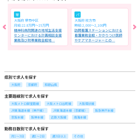
常
パ
大阪府 堺市中区
大阪府 枚方市
大
月給:22.8万円～25万円
時給:2,000～2,100円
時
間
精神科病院関連の地域生活支援
訪問看護ステーションにおける
外
養
センターにおける計画相談支援
看護業務全般・かかりつけ医師
患
業務及び附帯業務全般地…
やケアマネージャーとの…
サ
県別で求人を探す
大阪府
京都府
和歌山県
主要路線別で求人を探す
大阪メトロ御堂筋線
大阪メトロ谷町線
大阪環状線
JR東海道本線（神戸線）
JR東海道本線（京都線）
阪急神戸本線
京阪本線
阪神本線
近鉄大阪線
南海本線
勤務日数別で求人を探す
月1～3日
週1～2日
週3日以上
その他