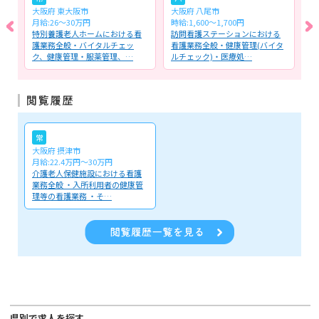
大阪府 東大阪市
大阪府 八尾市
大
月給:26～30万円
時給:1,600～1,700円
時
・
特別養護老人ホームにおける看
訪問看護ステーションにおける
訪
護業務全般・バイタルチェッ
看護業務全般・健康管理(バイタ
看
ク、健康管理・服薬管理、…
ルチェック)・医療処…
介
常
大阪府 摂津市
月給:22.4万円～30万円
介護老人保健施設における看護
業務全般 ・入所利用者の健康管
理等の看護業務 ・そ…
県別で求人を探す