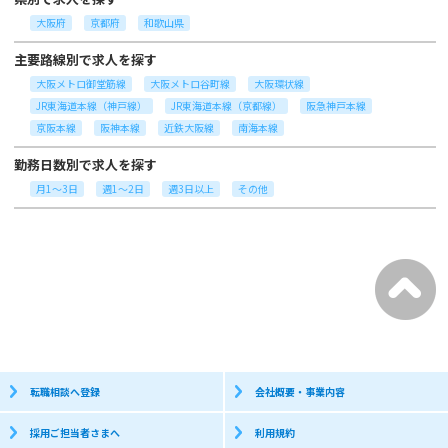
大阪府
京都府
和歌山県
主要路線別で求人を探す
大阪メトロ御堂筋線
大阪メトロ谷町線
大阪環状線
JR東海道本線（神戸線）
JR東海道本線（京都線）
阪急神戸本線
京阪本線
阪神本線
近鉄大阪線
南海本線
勤務日数別で求人を探す
月1～3日
週1～2日
週3日以上
その他
転職相談へ登録
会社概要・事業内容
採用ご担当者さまへ
利用規約