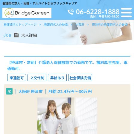
看護師の求人・転職・アルバイトならブリッジキャリア
看護師求人トップページ
看護師求人の検索
大阪府
摂津市の看護師求人の検索
求人詳細
【摂津市・常勤】介護老人保健施設での勤務です。福利厚生充実。車
通勤可。
車通勤可
２交代制
昇給あり
社会保険完備
月給:22.4万円～30万円
大阪府 摂津市
常