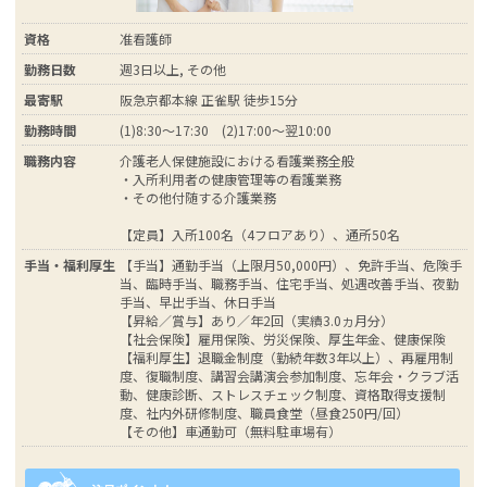
資格
准看護師
勤務日数
週3日以上, その他
最寄駅
阪急京都本線 正雀駅 徒歩15分
勤務時間
(1)8:30～17:30 (2)17:00～翌10:00
職務内容
介護老人保健施設における看護業務全般
・入所利用者の健康管理等の看護業務
・その他付随する介護業務
【定員】入所100名（4フロアあり）、通所50名
手当・福利厚生
【手当】通勤手当（上限月50,000円）、免許手当、危険手
当、臨時手当、職務手当、住宅手当、処遇改善手当、夜勤
手当、早出手当、休日手当
【昇給／賞与】あり／年2回（実績3.0ヵ月分）
【社会保険】雇用保険、労災保険、厚生年金、健康保険
【福利厚生】退職金制度（勤続年数3年以上）、再雇用制
度、復職制度、講習会講演会参加制度、忘年会・クラブ活
動、健康診断、ストレスチェック制度、資格取得支援制
度、社内外研修制度、職員食堂（昼食250円/回）
【その他】車通勤可（無料駐車場有）