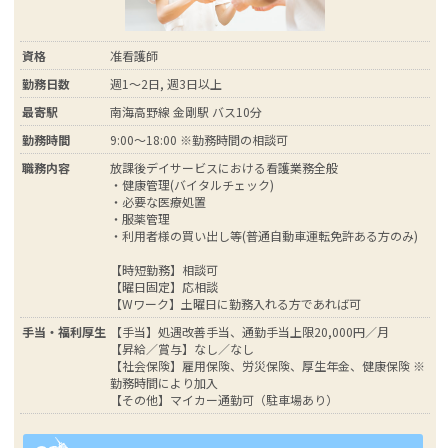
資格
准看護師
勤務日数
週1～2日, 週3日以上
最寄駅
南海高野線 金剛駅 バス10分
勤務時間
9:00～18:00 ※勤務時間の相談可
職務内容
放課後デイサービスにおける看護業務全般
・健康管理(バイタルチェック)
・必要な医療処置
・服薬管理
・利用者様の買い出し等(普通自動車運転免許ある方のみ)
【時短勤務】相談可
【曜日固定】応相談
【Wワーク】土曜日に勤務入れる方であれば可
手当・福利厚生
【手当】処遇改善手当、通勤手当上限20,000円／月
【昇給／賞与】なし／なし
【社会保険】雇用保険、労災保険、厚生年金、健康保険 ※
勤務時間により加入
【その他】マイカー通勤可（駐車場あり）