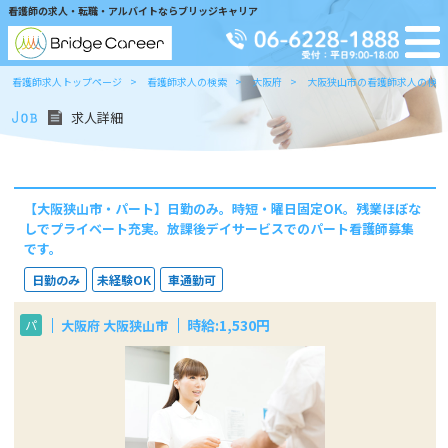
看護師の求人・転職・アルバイトならブリッジキャリア
看護師求人トップページ
看護師求人の検索
大阪府
大阪狭山市の看護師求人の検索
求人詳細
【大阪狭山市・パート】日勤のみ。時短・曜日固定OK。残業ほぼな
しでプライベート充実。放課後デイサービスでのパート看護師募集
です。
日勤のみ
未経験OK
車通勤可
時給:1,530円
大阪府 大阪狭山市
パ