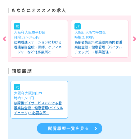
常
パ
大阪府 大阪市平野区
大阪府 大阪市平野区
大
月給:32～34万円
時給:2,100円
時
問
訪問看護ステーションにおける
高齢者施設への施設内訪問看護
高
チ
看護業務全般・医師、ケアマネ
業務全般・健康管理（バイタル
に
ージャーなど他事業所と…
チェック）・服薬管理・…
全
パ
大阪府 大阪狭山市
時給:1,530円
放課後デイサービスにおける看
護業務全般・健康管理(バイタル
チェック)・必要な医…