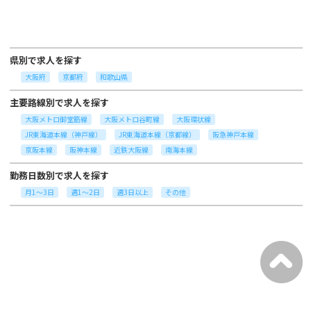
県別で求人を探す
大阪府
京都府
和歌山県
主要路線別で求人を探す
大阪メトロ御堂筋線
大阪メトロ谷町線
大阪環状線
JR東海道本線（神戸線）
JR東海道本線（京都線）
阪急神戸本線
京阪本線
阪神本線
近鉄大阪線
南海本線
勤務日数別で求人を探す
月1～3日
週1～2日
週3日以上
その他