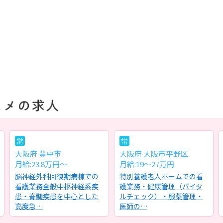
常
常
大阪府 豊中市
大阪府 大阪市平野区
月給:23.8万円～
月給:19～27万円
脳神経外科回復期病棟での
特別養護老人ホームでの看
看護業務全般中枢神経系疾
護業務・健康管理（バイタ
患・脊髄疾患を中心とした
ルチェック）・服薬管理・
高度急…
医師の…