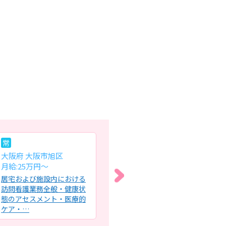
常
常
常
大阪府 大阪市旭区
大阪府 東大阪市
大
月給:25万円～
月給:30万円
月給
居宅および施設内における
訪問看護における看護業務
訪
訪問看護業務全般・健康状
全般・日常状態チェック ・
け
態のアセスメント・医療的
バイタルチェック ・医療処
護
ケア・…
置…
認