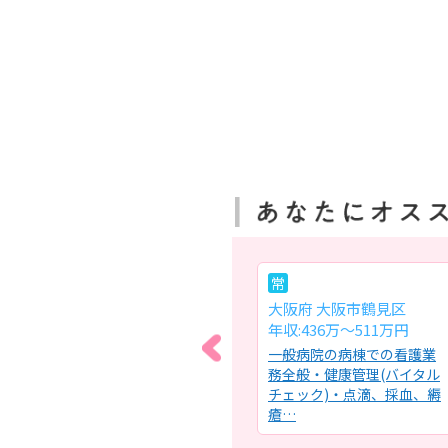
常
常
大阪府 大阪市城東区
大阪府 大阪市鶴見区
月給:23～29万円
年収:436万～511万円
務全
訪問看護ステーションでの
一般病院の病棟での看護業
理、
看護業務全般・バイタルチ
務全般・健康管理(バイタル
吸
ェック・医師の指示に基づ
チェック)・点滴、採血、縟
く医療…
瘡…