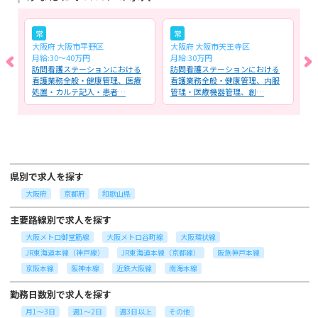
常
常
大阪府 大阪市平野区
大阪府 大阪市天王寺区
大
月給:30～40万円
月給:30万円
月
ョ
訪問看護ステーションにおける
訪問看護ステーションにおける
病
者
看護業務全般・健康管理、医療
看護業務全般・健康管理、内服
ル
処置・カルテ記入・患者…
管理・医療機器管理、創…
管
県別で求人を探す
大阪府
京都府
和歌山県
主要路線別で求人を探す
大阪メトロ御堂筋線
大阪メトロ谷町線
大阪環状線
JR東海道本線（神戸線）
JR東海道本線（京都線）
阪急神戸本線
京阪本線
阪神本線
近鉄大阪線
南海本線
勤務日数別で求人を探す
月1～3日
週1～2日
週3日以上
その他