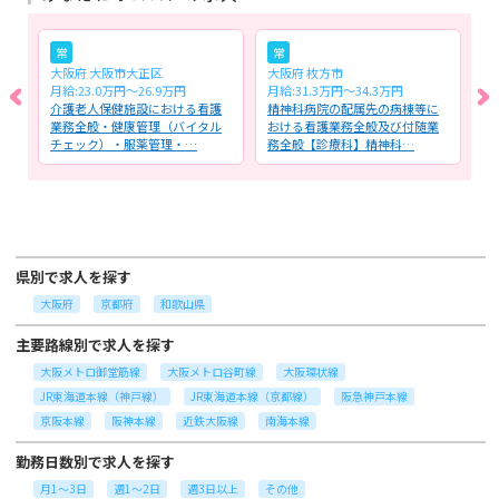
常
常
大阪府 大阪市大正区
大阪府 枚方市
大
月給:23.0万円～26.9万円
月給:31.3万円～34.3万円
月
お
介護老人保健施設における看護
精神科病院の配属先の病棟等に
訪
に
業務全般・健康管理（バイタル
おける看護業務全般及び付随業
血
チェック）・服薬管理・…
務全般【診療科】精神科…
交
県別で求人を探す
大阪府
京都府
和歌山県
主要路線別で求人を探す
大阪メトロ御堂筋線
大阪メトロ谷町線
大阪環状線
JR東海道本線（神戸線）
JR東海道本線（京都線）
阪急神戸本線
京阪本線
阪神本線
近鉄大阪線
南海本線
勤務日数別で求人を探す
月1～3日
週1～2日
週3日以上
その他