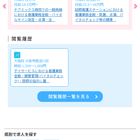
月給:24.5万円～
月給:25.3～28万円
月
般
ケアミックス病院での一般病棟
訪問看護ステーションにおける
ケ
子カ
における看護業務全般・バイタ
看護業務全般・処置、点滴、バ
る
ルサイン測定・点滴・注…
イタルチェック等の健康…
く
パ
大阪府 大阪市西淀川区
時給:1,500～1,800円
デイサービスにおける看護業務
全般・健康管理(バイタルチェッ
ク)・医師の指示に基…
県別で求人を探す