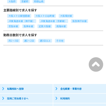
大阪府
京都府
和歌山県
主要路線別で求人を探す
大阪メトロ御堂筋線
大阪メトロ谷町線
大阪環状線
JR東海道本線（神戸線）
JR東海道本線（京都線）
阪急神戸本線
京阪本線
阪神本線
近鉄大阪線
南海本線
勤務日数別で求人を探す
月1～3日
週1～2日
週3日以上
その他
転職相談へ登録
会社概要・事業内容
採用ご担当者さまへ
利用規約