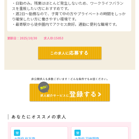
・日勤のみ。残業はほとんど発生しないため、ワークライフバラン
スを重視したい方におすすめです。
・週2日～勤務なので、子育て中の方やプライベートの時間をしっか
り確保したい方に働きやすい環境です。
・最寄駅から徒歩圏内でアクセス良好。通勤に便利な職場です。
更新日：2025/10/30
求人ID:15053
常
常
大阪府 枚方市
大阪府 羽曳野市
大