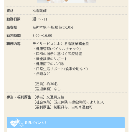
資格
准看護師
勤務日数
週1～2日
最寄駅
阪神本線 千船駅 徒歩10分
勤務時間
9:00～16:00
職務内容
デイサービスにおける看護業務全般
・健康管理(バイタルチェック)
・医師の指示に基づく医療処置
・機能訓練のサポート
・健康面でのご相談
・日常生活サポート(食事介助など)
・点眼など
【定員】約30名
【送迎業務】なし
手当・福利厚生
【手当】交通費支給
【社会保険】労災保険 ※勤務時間により加入
【福利厚生】制服貸与、自転車通勤可