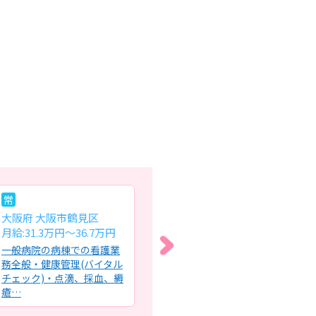
常
常
常
大阪府 大阪市鶴見区
大阪府 箕面市
大
月給:31.3万円～36.7万円
月給:27.6万円～29.5万円
月給
一般病院の病棟での看護業
高齢者施設における施設内
急
務全般・健康管理(バイタル
訪問看護及び附帯業務全般
看
チェック)・点滴、採血、縟
同法人が運営する施設での
管理
瘡…
訪問看…
薬