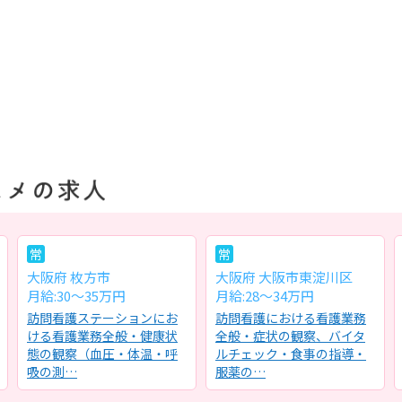
常
常
大阪府 枚方市
大阪府 大阪市東淀川区
月給:30～35万円
月給:28～34万円
訪問看護ステーションにお
訪問看護における看護業務
ける看護業務全般・健康状
全般・症状の観察、バイタ
態の観察（血圧・体温・呼
ルチェック・食事の指導・
吸の測…
服薬の…