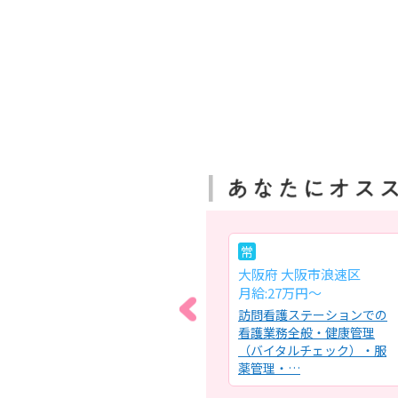
常
常
大阪府 泉南市
大阪府 大阪市浪速区
月給:24.3万円～35万円
月給:27万円～
護／
ケアミックス病院の療養病
訪問看護ステーションでの
護師
棟における看護業務全般・
看護業務全般・健康管理
理・
医師の診療補助、検温、投
（バイタルチェック）・服
薬・患…
薬管理・…