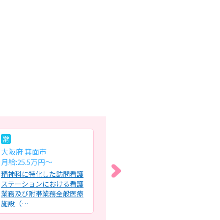
常
パ
常
大阪府 箕面市
大阪府 大阪市西成区
大
月給:25.5万円～
時給:1,800円〜2,000円
月給
精神科に特化した訪問看護
内科系クリニックでの外
児
ステーションにおける看護
来、訪問診療同行、訪問看
イ
業務及び附帯業務全般医療
護業務全般・診療の補助・
体
施設（…
採血、点…
ク