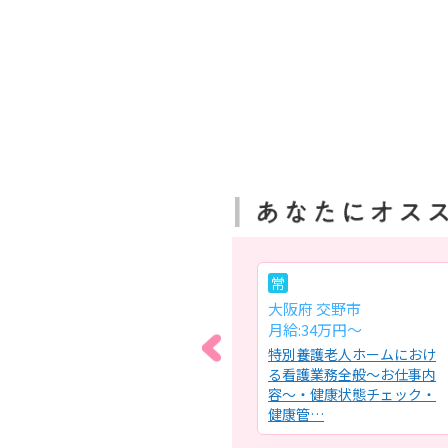
パ
常
大阪府 大阪狭山市
大阪府 交野市
時給:1,800円～
月給:34万円～
護業
訪問看護ステーションにお
特別養護老人ホームにおけ
(バ
ける看護業務全般夜間帯の
る看護業務全般～お仕事内
管
同系列の介護施設への訪問
容～・健康状態チェック・
業務も…
健康管…