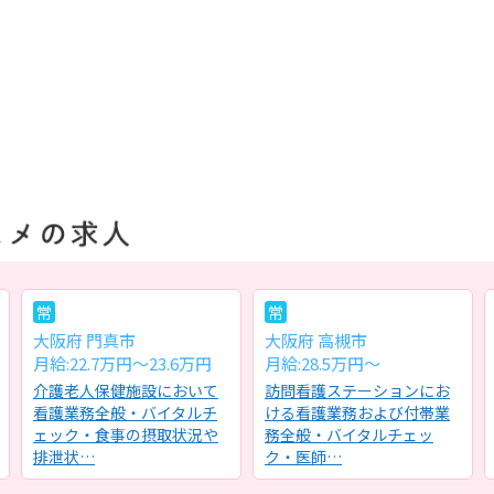
常
常
大阪府 門真市
大阪府 高槻市
月給:22.7万円～23.6万円
月給:28.5万円～
介護老人保健施設において
訪問看護ステーションにお
看護業務全般・バイタルチ
ける看護業務および付帯業
ェック・食事の摂取状況や
務全般・バイタルチェッ
排泄状…
ク・医師…