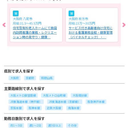
常
常
大阪府 八尾市
大阪府 枚方市
大
月給:31.5～45.5万円
月給:23万～30万円
時
全
住宅型有料老人ホームにて施設
サービス付き高齢者向け住宅に
介
を
内訪問看護の業務・レクリエー
おける看護業務全般・健康管理
者
ション時の見守り・健康…
（バイタルチェック）・…
康
県別で求人を探す
大阪府
京都府
和歌山県
主要路線別で求人を探す
大阪メトロ御堂筋線
大阪メトロ谷町線
大阪環状線
JR東海道本線（神戸線）
JR東海道本線（京都線）
阪急神戸本線
京阪本線
阪神本線
近鉄大阪線
南海本線
勤務日数別で求人を探す
月1～3日
週1～2日
週3日以上
その他