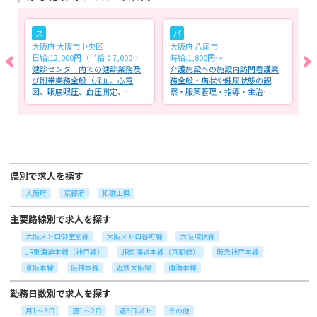
ス
パ
大阪府 大阪市中央区
大阪府 八尾市
大
日給:12,000円（半給：7,000円）
時給:1,800円～
月
健診センター内での健診業務及
介護施設への施設内訪問看護業
訪
ッ
び附帯業務全般（採血、心電
務全般・病状や健康状態の観
看
図、眼底眼圧、血圧測定、…
察・服薬管理・指導・主治…
康
県別で求人を探す
大阪府
京都府
和歌山県
主要路線別で求人を探す
大阪メトロ御堂筋線
大阪メトロ谷町線
大阪環状線
JR東海道本線（神戸線）
JR東海道本線（京都線）
阪急神戸本線
京阪本線
阪神本線
近鉄大阪線
南海本線
勤務日数別で求人を探す
月1～3日
週1～2日
週3日以上
その他