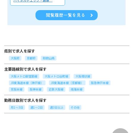
県別で求人を探す
大阪府
京都府
和歌山県
主要路線別で求人を探す
大阪メトロ御堂筋線
大阪メトロ谷町線
大阪環状線
JR東海道本線（神戸線）
JR東海道本線（京都線）
阪急神戸本線
京阪本線
阪神本線
近鉄大阪線
南海本線
勤務日数別で求人を探す
月1～3日
週1～2日
週3日以上
その他