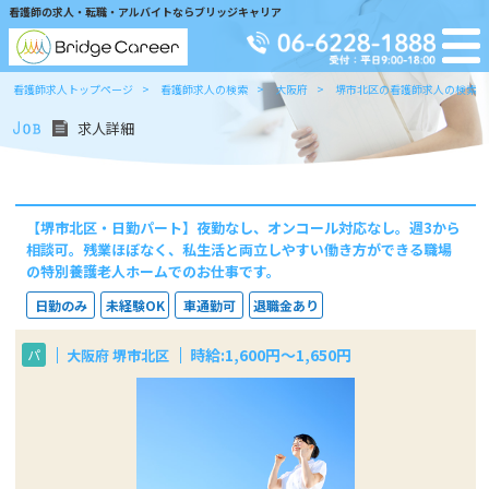
看護師の求人・転職・アルバイトならブリッジキャリア
看護師求人トップページ
看護師求人の検索
大阪府
堺市北区の看護師求人の検索
求人詳細
【堺市北区・日勤パート】夜勤なし、オンコール対応なし。週3から
相談可。残業ほぼなく、私生活と両立しやすい働き方ができる職場
の特別養護老人ホームでのお仕事です。
日勤のみ
未経験OK
車通勤可
退職金あり
時給:1,600円～1,650円
大阪府 堺市北区
パ