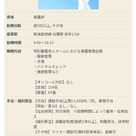
資格
看護師
勤務日数
週3日以上, その他
最寄駅
南海高野線 白鷺駅 徒歩15分
勤務時間
9:00～18:10
職務内容
特別養護老人ホームにおける看護業務全般
・服薬管理
・点滴
・バイタルチェック
・健康管理など
【オンコール対応】なし
【定員】104名
【居室】69室
手当・福利厚生
【手当】通勤手当(上限13,000円／月)、業務手当
【昇給／賞与】なし／なし
【社会保険】労災保険 ※勤務時間によって雇保・社保加
入
【福利厚生】退職金制度(勤続2年以上)、制服貸与、研修制
度
【その他】マイカー通勤可(無料駐車場有)、副業可