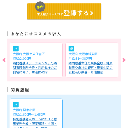
パ
常
大阪府 大阪市東住吉区
大阪府 大阪市城東区
大
時給:2,000円
月給:31～38万円
月
設
訪問看護ステーションからの訪
訪問看護主任の業務全般・健康
訪
全
問看護業務全般・利用者様のご
状態や病状の観察・療養生活の
業
自宅に伺い、主治医の指…
支援及び療養・介護相談…
業
パ
大阪府 堺市北区
時給:1,600円～1,650円
特別養護老人ホームにおける看
護業務全般・服薬管理・点滴・
バイタルチェック・健康…